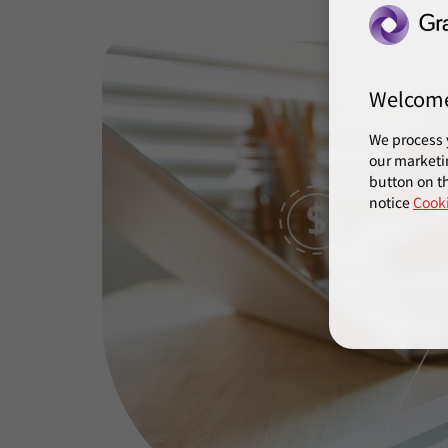
Welcom
We process 
our marketi
button on th
notice
Cooki