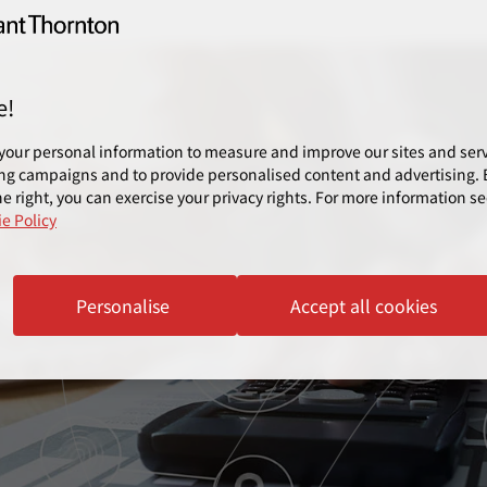
e!
your personal information to measure and improve our sites and servi
ng campaigns and to provide personalised content and advertising. B
e right, you can exercise your privacy rights. For more information se
e Policy
Personalise
Accept all cookies