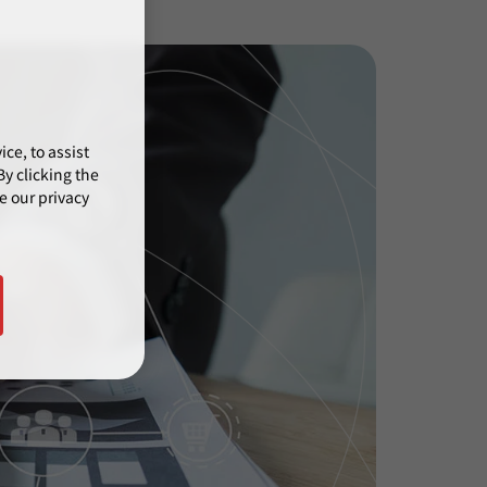
ce, to assist
y clicking the
e our privacy