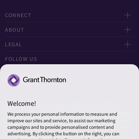
CONNECT
お問い合わせ
ABOUT
ニュースレター申し込み
太陽有限責任監査法人
LEGAL
オフィスマップ
太陽グラントソントン税理士法人
利用規約
FOLLOW US
グローバル
太陽グラントソントン・アドバイザーズ株式会社
プライバシーポリシー
グローバルリーチ
太陽グラントソントン株式会社
ソーシャルメディアポリシー
太陽グラントソントン社会保険労務士法人
Cookieの設定
Welcome!
株式会社サンライズ・アカウンティング・インターナショ
© 2026 Grant Thornton Japan. All rights reserved. “Grant
ナル
Thornton” refers to the brand under which the Grant Thornton
We process your personal information to measure and
member firms provide assurance, tax and advisory services to
improve our sites and service, to assist our marketing
一般社団法人太陽グラントソントン
their clients and/or refers to one or more member firms, as the
campaigns and to provide personalised content and
context requires. Grant Thornton Japan is a member firm of
advertising. By clicking the button on the right, you can
採用情報