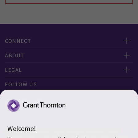
ド
ド
ド
1
2
3
/
/
/
3
3
3
に
に
に
CONNECT
移
移
移
動
動
動
お問い合わせ
ABOUT
ニュースレター申し込み
太陽有限責任監査法人
LEGAL
オフィスマップ
太陽グラントソントン税理士法人
利用規約
FOLLOW US
グローバル
太陽グラントソントン・アドバイザーズ株式会社
プライバシーポリシー
グローバルリーチ
太陽グラントソントン株式会社
ソーシャルメディアポリシー
太陽グラントソントン社会保険労務士法人
Cookieの設定
Welcome!
株式会社サンライズ・アカウンティング・インターナショ
© 2026 Grant Thornton Japan. All rights reserved. “Grant