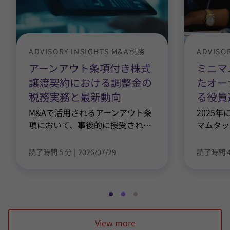
ADVISORY INSIGHTS M&A税務
ADVISO
アーンアウト条項付き株式
ミニマ
譲渡契約における調整金の
たオー
税務実務と最新動向
る役員
M&Aで活用されるアーンアウト条
2025
項において、事後的に授受され
…
マムタッ
読了時間 5 分
|
2026/07/29
読了時間 4
ス
ス
ス
ラ
ラ
ラ
View more
イ
イ
イ