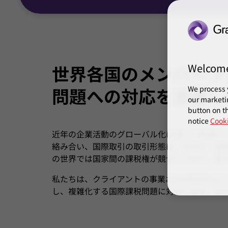
Welcom
世界各国のメンバーフ
問題への対応を支援し
We process 
our marketi
button on th
notice
Cooki
近年の企業活動のグローバル化は著しく進展し
絡み合い、国際取引の取引形態は、多様化・複
の世界では国家間の課税権が競合しており、海
私たちは、クライアントの事業および経営をよ
し、複雑化する国際課税問題に対応します。ま