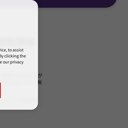
国際課税
ce, to assist
y clicking the
e our privacy
子商取引の拡大などが
の世界があります。税
ネットワークを活用