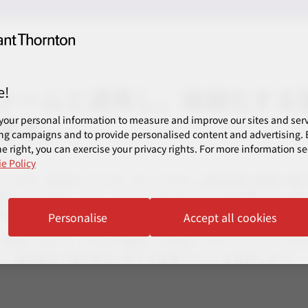
e!
ァームと連携し、複雑化する
ます。
your personal information to measure and improve our sites and servi
ng campaigns and to provide personalised content and advertising. B
e right, you can exercise your privacy rights. For more information se
e Policy
ています。経済のソフト化、サービス化、金融技術の革新や電
雑化しています。一方、このようなグローバル化の裏には、税
外取引に対する税務当局の目は大変厳しくなってきています。
Personalise
Accept all cookies
く理解した上で、これまで蓄積した知識とグラントソントンの
た、海外進出や海外取引に関する各種サポートを提供します。