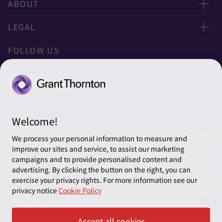
お問い合わせ
ABOUT
ニュースレター申し込み
太陽有限責任監査法人
LEGAL
オフィスマップ
太陽グラントソントン税理士法人
利用規約
FOLLOW US
グローバル
太陽グラントソントン・アドバイザーズ株式会社
プライバシーポリシー
グローバルリーチ
太陽グラントソントン株式会社
ソーシャルメディアポリシー
太陽グラントソントン社会保険労務士法人
Cookieの設定
Welcome!
株式会社サンライズ・アカウンティング・インターナショ
© 2026 Grant Thornton Japan. All rights reserved. “Grant
ナル
Thornton” refers to the brand under which the Grant Thornton
We process your personal information to measure and
member firms provide assurance, tax and advisory services to
improve our sites and service, to assist our marketing
一般社団法人太陽グラントソントン
their clients and/or refers to one or more member firms, as the
campaigns and to provide personalised content and
context requires. Grant Thornton Japan is a member firm of
advertising. By clicking the button on the right, you can
採用情報
exercise your privacy rights. For more information see our
Grant Thornton International Ltd (GTIL). GTIL and the member
privacy notice
Cookie Policy
firms are not a worldwide partnership. GTIL and each member
News＆Topics
firm is a separate legal entity. Services are delivered by the
member firms. GTIL does not provide services to clients. GTIL
Accept all cookies