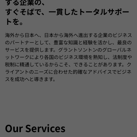
する企業の、
会計アドバイザリー
すぐそばで、一貫したトータルサポー
トを。
会計アウトソーシング
海外から日本へ、日本から海外へ進出する企業のビジネス
のパートナーとして、豊富な知識と経験を活かし、最良の
フォレンジック＆サイバー
サービスを提供します。グラントソントンのグローバルネ
ットワークにより各国のビジネス環境を熟知し、法制度や
税制に精通しているからこそ、できることがあります。ク
サステナビリティアドバイザリー
ライアントのニーズに合わせた的確なアドバイスでビジネ
スを成功へと導きます。
インターナショナル プロフェッショナル サービス
パブリックセクター
Our Services
給与・人事労務