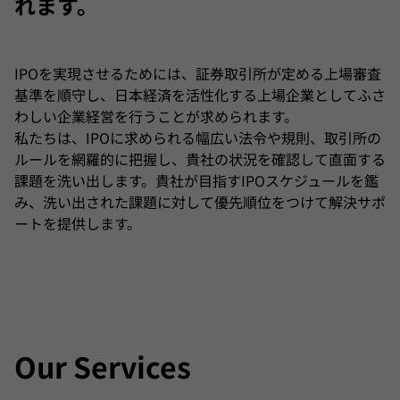
れます。
会計アドバイザリー
IPOを実現させるためには、証券取引所が定める上場審査
会計アウトソーシング
基準を順守し、日本経済を活性化する上場企業としてふさ
わしい企業経営を行うことが求められます。
私たちは、IPOに求められる幅広い法令や規則、取引所の
フォレンジック＆サイバー
ルールを網羅的に把握し、貴社の状況を確認して直面する
課題を洗い出します。貴社が目指すIPOスケジュールを鑑
み、洗い出された課題に対して優先順位をつけて解決サポ
サステナビリティアドバイザリー
ートを提供します。
インターナショナル プロフェッショナル サービス
パブリックセクター
Our Services
給与・人事労務