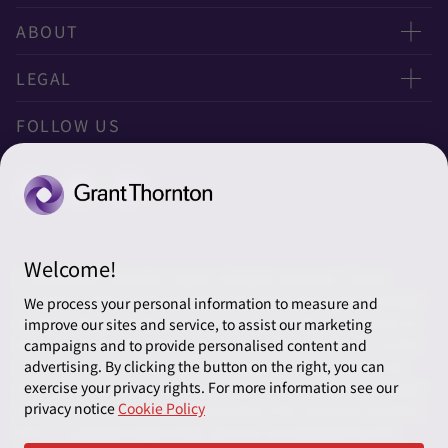
お問い合わせ
ABOUT
ニュースレター申し込み
太陽有限責任監査法人
LEGAL
オフィスマップ
太陽グラントソントン税理士法人
利用規約
FOLLOW US
グローバル
太陽グラントソントン・アドバイザーズ株式会社
プライバシーポリシー
グローバルリーチ
太陽グラントソントン株式会社
ソーシャルメディアポリシー
太陽グラントソントン社会保険労務士法人
Cookieの設定
Welcome!
株式会社サンライズ・アカウンティング・インターナショ
© 2026 Grant Thornton Japan. All rights reserved. “Grant
ナル
Thornton” refers to the brand under which the Grant Thornton
We process your personal information to measure and
member firms provide assurance, tax and advisory services to
improve our sites and service, to assist our marketing
一般社団法人太陽グラントソントン
their clients and/or refers to one or more member firms, as the
campaigns and to provide personalised content and
context requires. Grant Thornton Japan is a member firm of
advertising. By clicking the button on the right, you can
採用情報
exercise your privacy rights. For more information see our
Grant Thornton International Ltd (GTIL). GTIL and the member
privacy notice
Cookie Policy
firms are not a worldwide partnership. GTIL and each member
News＆Topics
firm is a separate legal entity. Services are delivered by the