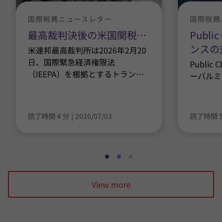
国際税務ニュースレター
国際税務
最高裁判決後の米国関税
…
Publ
ンスの
米連邦最高裁判所は2026年2月20
日、国際緊急経済権限法
Publi
（IEEPA）を根拠とするトラン
…
ーバルミ
読了時間 4 分
|
2026/07/03
読了時間 5
ス
ス
ス
ラ
ラ
ラ
View more
イ
イ
イ
ド
ド
ド
1
2
3
/
/
/