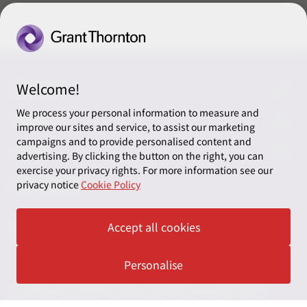
Welcome!
CONNECT
We process your personal information to measure and
お問い合わせ
ABOUT
improve our sites and service, to assist our marketing
campaigns and to provide personalised content and
ニュースレター申し込み
太陽有限責任監査法人
LEGAL
advertising. By clicking the button on the right, you can
exercise your privacy rights. For more information see our
オフィスマップ
太陽グラントソントン税理士法人
利用規約
FOLLOW US
privacy notice
Cookie Policy
グローバル
太陽グラントソントン・アドバイザーズ株式会社
プライバシーポリシー
Accept all cookies
グローバルリーチ
太陽グラントソントン株式会社
ソーシャルメディアポリシー
太陽グラントソントン社会保険労務士法人
Personalise
Cookieの設定
株式会社サンライズ・アカウンティング・インターナショ
© 2026 Grant Thornton Japan. All rights reserved. “Grant
ナル
Thornton” refers to the brand under which the Grant Thornton