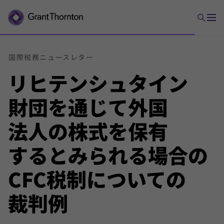
国際
税務
ニュース
レター
リヒ
テンシュタイン
財団を通じて
外国
法人の
株式を
保有
すると
みられる
場合の
CFC
税制についての
裁判例