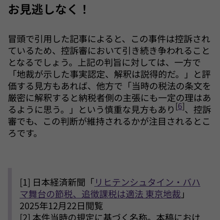
お見逃しなく！
冒頭で引用した記事によると、この事件は控訴され
ているため、控訴審において引き続き争われること
となるでしょう。上記の判旨に対しては、一方で
「地裁が示した事実認定、解釈は説得的だ。」と評
価する見方もあれば、他方で「当時の税法の条文を
厳密に解釈すると納税者側の主張にも一定の理はあ
[
6
]
るように思う。」という慎重な見方もあり
、控訴
審でも、この判断が維持されるかが注目されるとこ
ろです。
[
1] 日本経済新聞「
リヒテンシュタイン・バハ
マ舞台の節税、追徴課税は適法 東京地裁
」
2025年12月22日閲覧
[
2] 本件当時の規定に基づく名称。本稿におけ