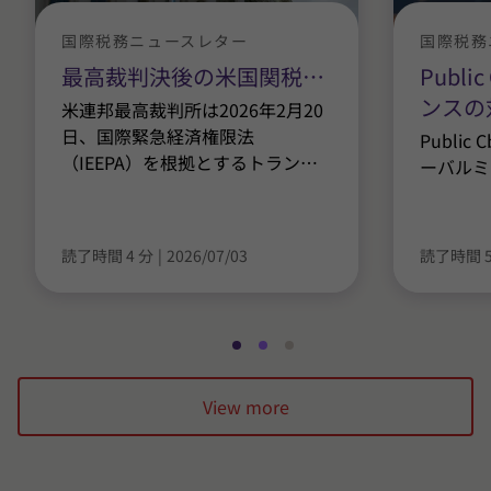
国際税務ニュースレター
国際税務
最高裁判決後の米国関税
…
Publ
ンスの
米連邦最高裁判所は2026年2月20
日、国際緊急経済権限法
Publi
（IEEPA）を根拠とするトラン
…
ーバルミ
読了時間 4 分
|
2026/07/03
読了時間 5
ス
ス
ス
ラ
ラ
ラ
View more
イ
イ
イ
ド
ド
ド
1
2
3
/
/
/