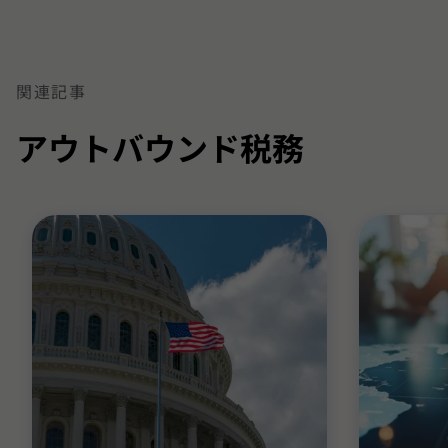
3
3
3
に
に
に
移
移
移
関連記事
動
動
動
アウトバウンド税務