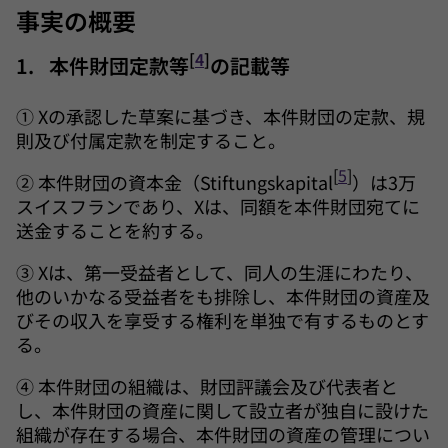
事実の概要
[
4
]
1. 本件財団定款等
の記載等
① Xの承認した草案に基づき、本件財団の定款、規
則及び付属定款を制定すること。
[
5
]
② 本件財団の資本金（Stiftungskapital
）は3万
スイスフランであり、Xは、同額を本件財団宛てに
送金することを約する。
③ Xは、第一受益者として、同人の生涯にわたり、
他のいかなる受益者をも排除し、本件財団の資産及
びその収入を享受する権利を単独で有するものとす
る。
④ 本件財団の組織は、財団評議会及び代表者と
し、本件財団の資産に関して設立者が独自に設けた
組織が存在する場合、本件財団の資産の管理につい