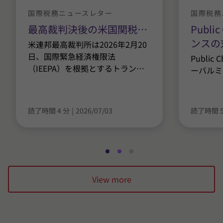
国際税務ニュースレター
国際税務
最高裁判決後の米国関税
…
Publ
ンスの
米連邦最高裁判所は2026年2月20
日、国際緊急経済権限法
Publi
（IEEPA）を根拠とするトラン
…
ーバルミ
読了時間 4 分
|
2026/07/03
読了時間 5
ス
ス
ス
ラ
ラ
ラ
View more
イ
イ
イ
ド
ド
ド
1
2
3
/
/
/