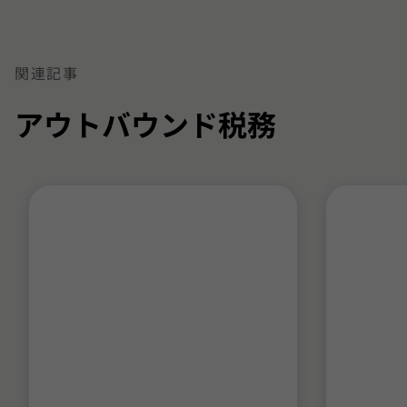
3
3
3
に
に
に
移
移
移
関連記事
動
動
動
アウトバウンド税務