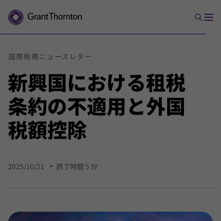
国際
税務
ニュース
レター
新興国における
租税
条約の
不適用
と
外国
税額
控除
2025/10/21
読了時間 5 分