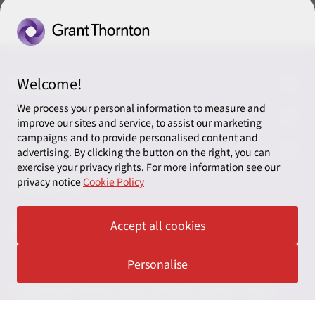
Welcome!
CONNECT
We process your personal information to measure and
お問い合わせ
ABOUT
improve our sites and service, to assist our marketing
campaigns and to provide personalised content and
ニュースレター申し込み
太陽有限責任監査法人
LEGAL
advertising. By clicking the button on the right, you can
exercise your privacy rights. For more information see our
オフィスマップ
太陽グラントソントン税理士法人
利用規約
FOLLOW US
privacy notice
Cookie Policy
グローバル
太陽グラントソントン・アドバイザーズ株式会社
プライバシーポリシー
Accept all cookies
グローバルリーチ
太陽グラントソントン株式会社
ソーシャルメディアポリシー
太陽グラントソントン社会保険労務士法人
Personalise
Cookieの設定
株式会社サンライズ・アカウンティング・インターナショ
© 2026 Grant Thornton Japan. All rights reserved. “Grant
ナル
Thornton” refers to the brand under which the Grant Thornton