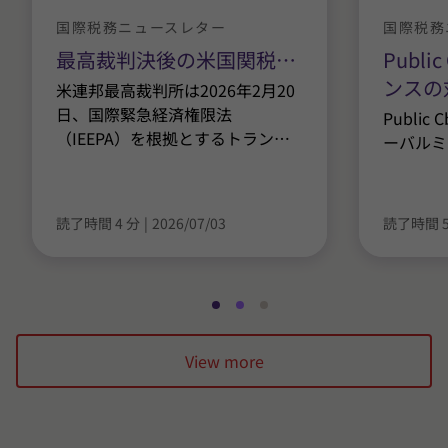
国際税務ニュースレター
国際税務
最高裁判決後の米国関税
…
Publ
ンスの
米連邦最高裁判所は2026年2月20
日、国際緊急経済権限法
Publi
（IEEPA）を根拠とするトラン
…
ーバルミ
読了時間 4 分
|
2026/07/03
読了時間 5
ス
ス
ス
ラ
ラ
ラ
View more
イ
イ
イ
ド
ド
ド
1
2
3
/
/
/