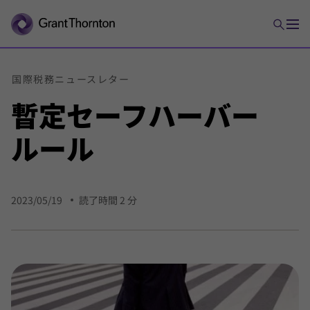
国際
税務
ニュース
レター
暫定
セーフ
ハーバー
ルール
2023/05/19
読了時間 2 分