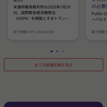
の必要
米連邦最高裁判所は2026年2月20
日、国際緊急経済権限法
Publi
（IEEPA）を根拠とするトラン
…
ーバルミ
読了時間 4 分
|
2026/07/03
読了時間 5
ス
ス
ス
ラ
ラ
ラ
全ての関連記事を見る
イ
イ
イ
ド
ド
ド
1
2
3
/
/
/
3
3
3
に
に
に
移
移
移
動
動
動