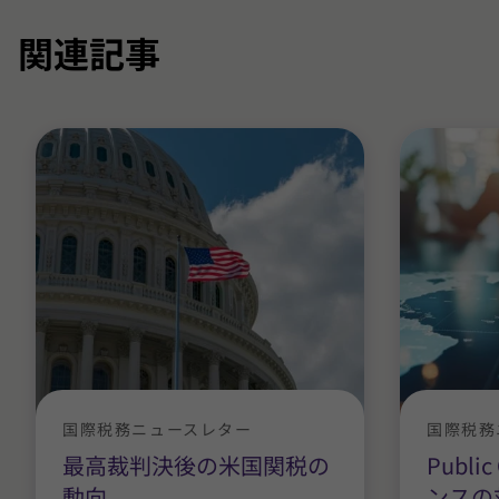
関連記事
国際税務ニュースレター
国際税務
最高裁判決後の米国関税の
Publ
動向
ンスの