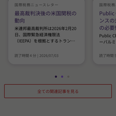
国際税務ニュースレター
国際税務
最高裁判決後の米国関税の
Publ
動向
ンスの
の必要
米連邦最高裁判所は2026年2月20
日、国際緊急経済権限法
Publi
（IEEPA）を根拠とするトラン
…
ーバルミ
読了時間 4 分
|
2026/07/03
読了時間 5
ス
ス
ス
ラ
ラ
ラ
全ての関連記事を見る
イ
イ
イ
ド
ド
ド
1
2
3
/
/
/