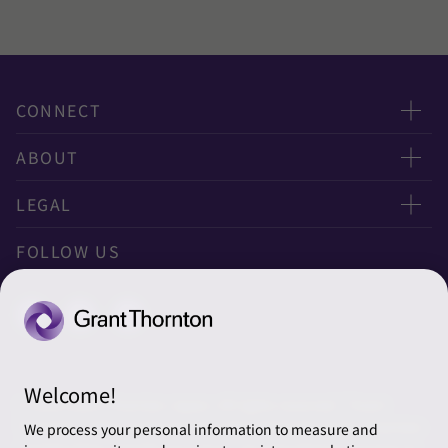
CONNECT
お問い合わせ
ABOUT
ニュースレター申し込み
太陽有限責任監査法人
LEGAL
オフィスマップ
太陽グラントソントン税理士法人
利用規約
FOLLOW US
グローバル
太陽グラントソントン・アドバイザーズ株式会社
プライバシーポリシー
グローバルリーチ
太陽グラントソントン株式会社
ソーシャルメディアポリシー
太陽グラントソントン社会保険労務士法人
Cookieの設定
Welcome!
株式会社サンライズ・アカウンティング・インターナショ
© 2026 Grant Thornton Japan. All rights reserved. “Grant
ナル
Thornton” refers to the brand under which the Grant Thornton
We process your personal information to measure and
member firms provide assurance, tax and advisory services to