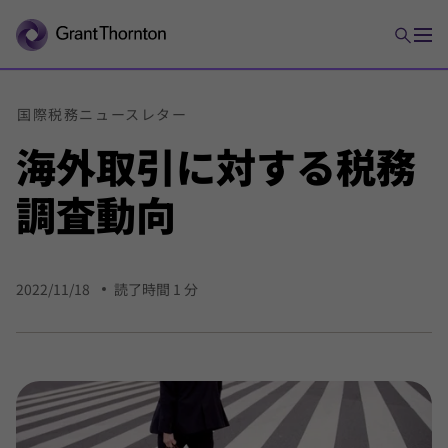
国際
税務
ニュース
レター
海外
取引に対する
税務
調査
動向
2022/11/18
読了時間 1 分