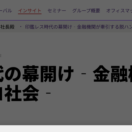
ーバル
インサイト
セミナー
グループ概要
オフィスマ
啓社長殿
印鑑レス時代の幕開け‐金融機関が牽引する脱ハ
』
代の
幕開け‐
金融
コ
社会‐