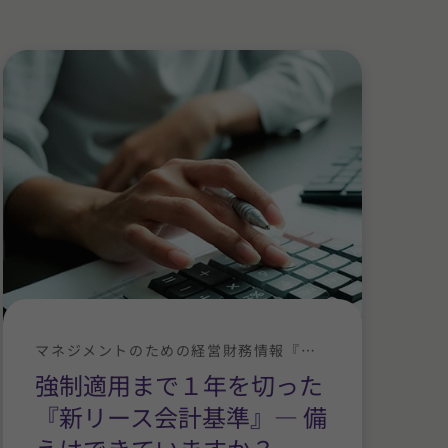
マネジメントのための経営財務情報『拝啓社長殿』
強制適用まで１年を切った
『新リース会計基準』― 備