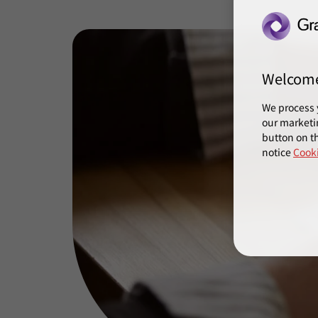
Welcom
We process 
our marketi
button on th
notice
Cooki