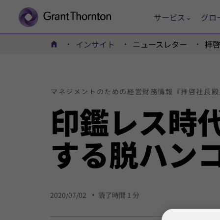
サービス
グロ
インサイト
ニュースレター
拝
ホーム
マネジメントの
ための
経営
財務
情報
『拝啓
社長殿
印鑑
レス
時
する
脱ハン
2020/07/02
読了時間 1 分