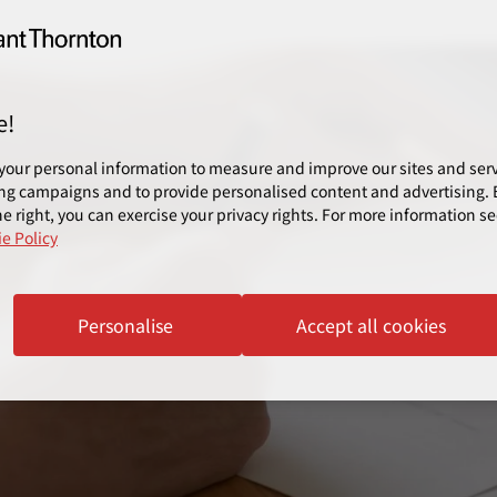
e!
your personal information to measure and improve our sites and servi
ng campaigns and to provide personalised content and advertising. B
e right, you can exercise your privacy rights. For more information se
e Policy
Personalise
Accept all cookies