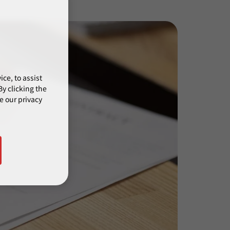
ce, to assist
y clicking the
e our privacy