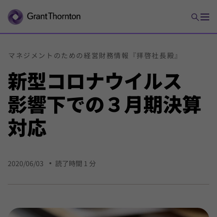
マネジメントの
ための
経営
財務
情報
『拝啓
社長殿』
新型
コロナ
ウイルス
影響下での
３月期
決算
対応
2020/06/03
読了時間 1 分