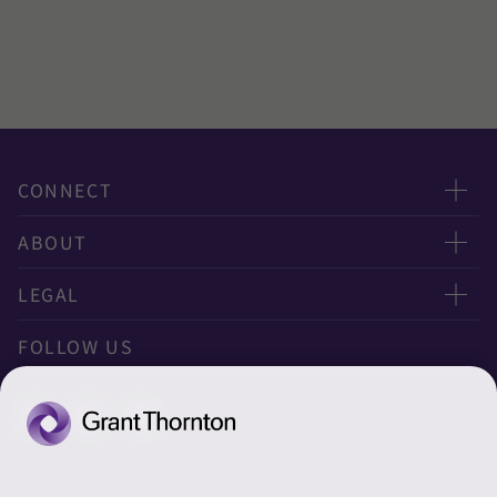
CONNECT
お問い合わせ
ABOUT
ニュースレター申し込み
太陽有限責任監査法人
LEGAL
オフィスマップ
太陽グラントソントン税理士法人
利用規約
FOLLOW US
グローバル
太陽グラントソントン・アドバイザーズ株式会社
プライバシーポリシー
グローバルリーチ
太陽グラントソントン株式会社
ソーシャルメディアポリシー
太陽グラントソントン社会保険労務士法人
Cookieの設定