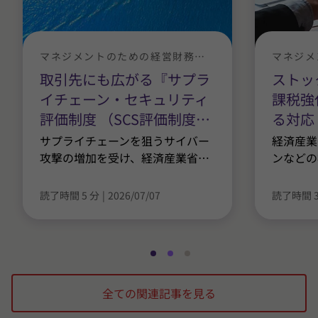
マネジメントのための経営財務情報『拝啓社長殿』
取引先にも広がる『サプラ
ストッ
イチェーン・セキュリティ
課税強
評価制度 （SCS評価制度
…
る対応
サプライチェーンを狙うサイバー
経済産業
攻撃の増加を受け、経済産業省
…
ンなどの
読了時間 5 分
|
2026/07/07
読了時間 3
ス
ス
ス
ラ
ラ
ラ
全ての関連記事を見る
イ
イ
イ
ド
ド
ド