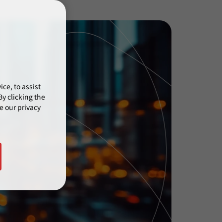
ce, to assist
y clicking the
e our privacy