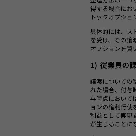
得する場合にお
トックオプショ
具体的には、ス
を受け、その譲
オプションを買
1) 従業員の
譲渡についての
れた場合、付与
与時点において
ョンの権利行使
利益として実現
が生じることに