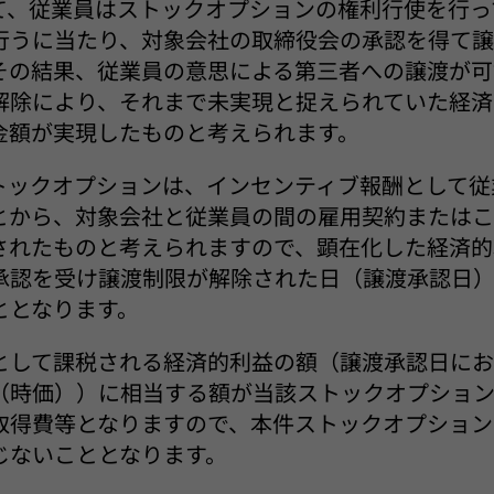
て、従業員はストックオプションの権利行使を行っ
行うに当たり、対象会社の取締役会の承認を得て
その結果、従業員の意思による第三者への譲渡が可
解除により、それまで未実現と捉えられていた経済
金額が実現したものと考えられます。
トックオプションは、インセンティブ報酬として従
とから、対象会社と従業員の間の雇用契約または
されたものと考えられますので、顕在化した経済的
承認を受け譲渡制限が解除された日（譲渡承認日
ととなります。
として課税される経済的利益の額（譲渡承認日に
（時価））に相当する額が当該ストックオプショ
取得費等となりますので、本件ストックオプション
じないこととなります。