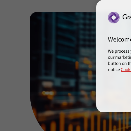
Welcom
We process 
our marketi
button on th
notice
Cooki