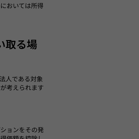
人においては所得
い取る場
法人である対象
法が考えられます
プションをその発
取得価額を控除し