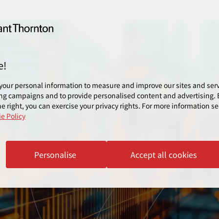
e!
your personal information to measure and improve our sites and servi
ng campaigns and to provide personalised content and advertising. B
e right, you can exercise your privacy rights. For more information se
e Policy
Personalise
Accept all cookies