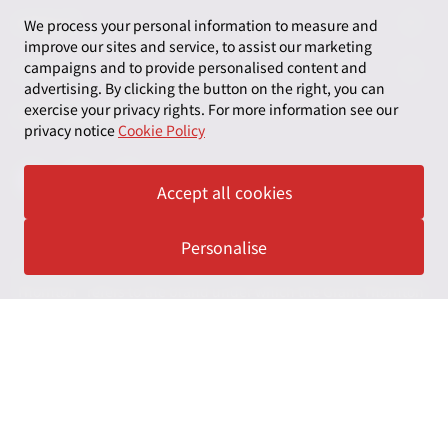
お問い合わせ
ABOUT
We process your personal information to measure and
improve our sites and service, to assist our marketing
ニュースレター申し込み
太陽有限責任監査法人
LEGAL
campaigns and to provide personalised content and
advertising. By clicking the button on the right, you can
オフィスマップ
太陽グラントソントン税理士法人
exercise your privacy rights. For more information see our
利用規約
FOLLOW US
privacy notice
Cookie Policy
グローバル
太陽グラントソントン・アドバイザーズ株式会社
プライバシーポリシー
グローバルリーチ
太陽グラントソントン株式会社
Accept all cookies
ソーシャルメディアポリシー
太陽グラントソントン社会保険労務士法人
Cookieの設定
Personalise
株式会社サンライズ・アカウンティング・インターナショ
© 2026 Grant Thornton Japan. All rights reserved. “Grant
ナル
Thornton” refers to the brand under which the Grant Thornton
member firms provide assurance, tax and advisory services to
一般社団法人太陽グラントソントン
their clients and/or refers to one or more member firms, as the
context requires. Grant Thornton Japan is a member firm of
採用情報
Grant Thornton International Ltd (GTIL). GTIL and the member
firms are not a worldwide partnership. GTIL and each member
News＆Topics
firm is a separate legal entity. Services are delivered by the
member firms. GTIL does not provide services to clients. GTIL