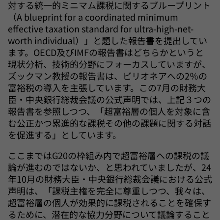
対する統一的ミニマム課税に関するブループリント
（A blueprint for a coordinated minimum
effective taxation standard for ultra-high-net-
worth individual）」と題した報告書を提出してい
ます。OECD及びIMFの報告書はどちらかというと
現状分析、技術的分野にフォーカスしていますが、
ズックマン教授の報告書は、ビリオネアへの2％の
富裕税の導入を主張しています。この7月の財務大
臣・中央銀行総裁会議の公式声明では、上記３つの
報告書を参照しつつ、「超富裕層の個人を対象に含
む公正かつ累進的な課税その他の課題に関する対話
を促進する」としています。
ここまではG20の枠組み内で超富裕層への課税の議
論が進むのではないか、と思われていましたが、24
年10月の財務大臣・中央銀行総裁会議における公式
声明は、「課税主権を完全に尊重しつつ、我々は、
超富裕層の個人が効果的に課税されることを確保す
るために、潜在的な協力分野について議論すること