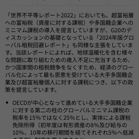
「世界不平等レポート2022」においても、超富裕層
への富裕税（資産に対する課税）や多国籍企業への
ミニマム課税の導入を提言していますが、G20のデ
ィスカッションの基礎となっている「2024年版グロ
ーバル租税回避レポート」も同様な主張をしていま
す。当該レポートによれば、地球温暖化を含む様々
な問題に取り組むための歳入不足に充当するため、
かつ国家間の租税競争をなくすため、経済のグロー
バル化によって最も恩恵を受けている大手多国籍企
業及び超富裕層個人に対する課税につき、以下の政
策を提言しています。
OECDが中心となって進めている大手多国籍企業
に対する第二の柱のグローバルミニマム課税の
税率を15％ではなく25％とし、実体による課税
免除所得（初年度は有形資産の8％及び給与の
10％、10年の移行期間を経てそれぞれ5％へ低減