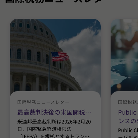
国際税務ニュースレター
国際税務
最高裁判決後の米国関税
…
Publ
ンスの
米連邦最高裁判所は2026年2月20
日、国際緊急経済権限法
Publi
（IEEPA）を根拠とするトラン
…
ーバルミ