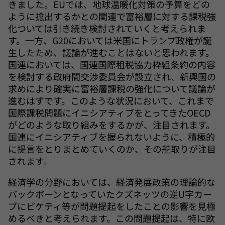
きました。EUでは、地球温暖化対策の予算をどの
ように捻出するかとの関連で富裕層に対する課税強
化ついては引き続き検討されていくと考えられま
す。一方、G20においては米国にトランプ政権が誕
生したため、議論が進むことはないと思われます。
国連においては、国連国際租税協力枠組条約の内容
を検討する政府間交渉委員会が設立され、新興国の
求めにより確実に富裕層課税の強化について議論が
進むはずです。このような状況において、これまで
国際課税問題にイニシアティブをとってきたOECD
がどのような取り組みをするかが、注目されます。
国連にイニシアティブを握られないように、積極的
に提言をとりまとめていくのか、その舵取りが注目
されます。
経済学の分野においては、経済発展政策の理論的な
バックボーンとなっていたクズネッツの逆U字カー
ブにピケティ等が問題提起をしたことの影響を見極
めるべきと考えられます。この問題提起は、特に欧