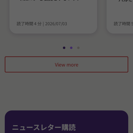
読了時間 4 分
|
2026/07/03
読了時間 5
ス
ス
ス
ラ
ラ
ラ
View more
イ
イ
イ
ド
ド
ド
1
2
3
/
/
/
3
3
3
に
に
に
移
移
移
動
動
動
ニュースレター購読