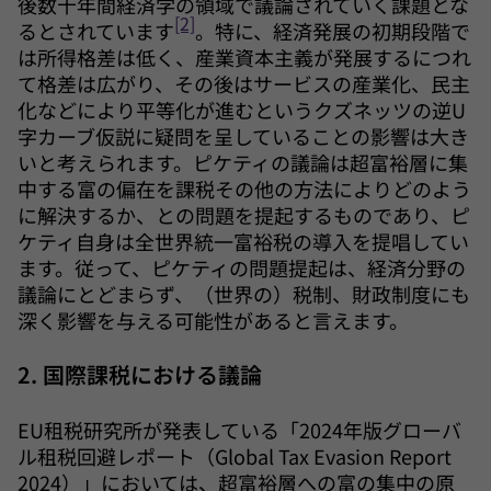
後数十年間経済学の領域で議論されていく課題とな
[2]
るとされています
。特に、経済発展の初期段階で
は所得格差は低く、産業資本主義が発展するにつれ
て格差は広がり、その後はサービスの産業化、民主
化などにより平等化が進むというクズネッツの逆U
字カーブ仮説に疑問を呈していることの影響は大き
いと考えられます。ピケティの議論は超富裕層に集
中する富の偏在を課税その他の方法によりどのよう
に解決するか、との問題を提起するものであり、ピ
ケティ自身は全世界統一富裕税の導入を提唱してい
ます。従って、ピケティの問題提起は、経済分野の
議論にとどまらず、（世界の）税制、財政制度にも
深く影響を与える可能性があると言えます。
2. 国際課税における議論
EU租税研究所が発表している「2024年版グローバ
ル租税回避レポート（Global Tax Evasion Report
2024）」においては、超富裕層への富の集中の原