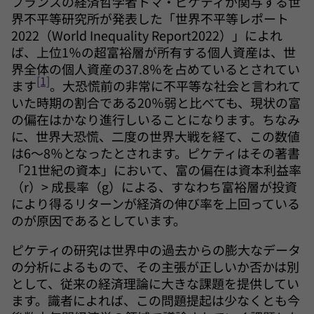
フランスの経済哲学者トマ・ピケティが関与する世
界不平等研究所が発表した「世界不平等レポート
2022（World Inequality Report2022）」によれ
ば、上位1％の超富裕層が所有する個人資産は、世
界全体の個人資産の37.8％を占めているとされてい
[1]
ます
。大恐慌前の非常に不平等な社会と言われて
いた時期の割合である20％弱と比べても、現状の富
の偏在はかなり進行しいることになります。ちなみ
に、世界大恐慌、二度の世界大戦を経て、この数値
は6～8％となったとされます。ピケティはその著書
「21世紀の資本」において、富の偏在は資本利益率
（r）> 成長率（g）による、すなわち富裕層が投資
により得るリターンが経済の伸び率を上回っている
のが原因であるとしています。
ピケティの研究は世界中の過去からの膨大なデータ
の分析によるもので、その主張が正しいか否かは別
として、従来の経済理論に大きな課題を提供してい
ます。識者によれば、この問題提起は少なくとも今