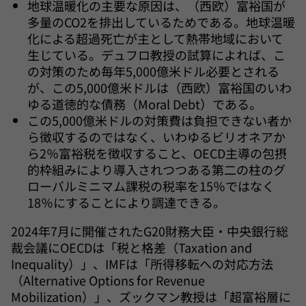
地球温暖化の主要な原因は、（西欧）富裕国が
多量のCO2を排出しているためである。地球温暖
化による超過死亡が主として熱帯地域において
生じている。デュフロ教授の試算によれば、こ
の対策のため毎年5,000億米ドル必要とされる
が、この5,000億米ドルは（西欧）富裕国のいわ
ゆる道徳的な債務（Moral Debt）である。
この5,000億米ドルの対策費は負担できない者か
ら徴収するのではなく、いわゆるビリオネアか
ら2％富裕税を徴収すること、OECD主導の包摂
的枠組みにより導入されつつある第二の柱のグ
ローバルミニマム課税の税率を15％ではなく
18％にすることにより調達できる。
2024年7月に開催されたG20財務大臣・中央銀行総
裁会議にOECDは「税と格差（Taxation and
Inequality）」、IMFは「所得移転への対応方法
（Alternative Options for Revenue
Mobilization）」、ズックマン教授は「超富裕層に