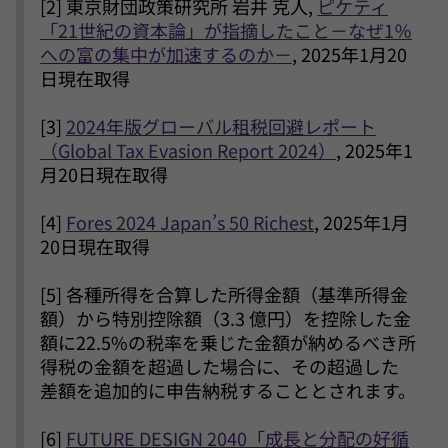
[2] 東京財団政策研究所 岩井 克人,
ピケティ
「21世紀の資本論」が指摘したこと－なぜ1％
への富の集中が加速するのか－
, 2025年1月20
日現在取得
[3]
2024年版グローバル租税回避レポート
（Global Tax Evasion Report 2024）
, 2025年1
月20日現在取得
[4]
Fores 2024 Japan’s 50 Richest
, 2025年1月
20日現在取得
[5] 各種所得を合算した所得金額（基準所得金
額）から特別控除額（3.3 億円）を控除した金
額に22.5%の税率を乗じた金額が納めるべき所
得税の金額を超過した場合に、その超過した
差額を追加的に申告納税することとされます。
[6]
FUTURE DESIGN 2040「成長と分配の好循