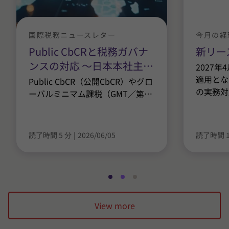
国際税務ニュースレター
今月の経
Public CbCRと税務ガバナ
新リー
ンスの対応 ～日本本社主
…
2027
適用とな
Public CbCR（公開CbCR）やグロ
の実務対
ーバルミニマム課税（GMT／第
…
読了時間 5 分
|
2026/06/05
読了時間 1
ス
ス
ス
ラ
ラ
ラ
View more
イ
イ
イ
ド
ド
ド