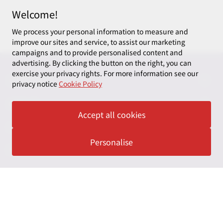
Welcome!
We process your personal information to measure and
improve our sites and service, to assist our marketing
campaigns and to provide personalised content and
advertising. By clicking the button on the right, you can
exercise your privacy rights. For more information see our
CONNECT
privacy notice
Cookie Policy
お問い合わせ
ABOUT
Accept all cookies
ニュースレター申し込み
太陽有限責任監査法人
LEGAL
Personalise
オフィスマップ
太陽グラントソントン税理士法人
利用規約
FOLLOW US
グローバル
太陽グラントソントン・アドバイザーズ株式会社
プライバシーポリシー
グローバルリーチ
太陽グラントソントン株式会社
ソーシャルメディアポリシー
太陽グラントソントン社会保険労務士法人
Cookieの設定