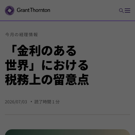
今月の
経理
情報
「金利の
ある
世界」における
税務上の
留意点
2026/07/03
読了時間 1 分