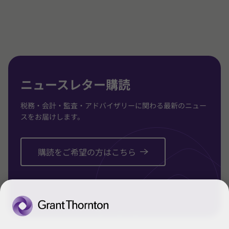
1
2
3
/
/
/
3
3
3
に
に
に
移
移
移
動
動
動
ニュースレター購読
税務・会計・監査・アドバイザリーに関わる最新のニュー
スをお届けします。
購読をご希望の方はこちら