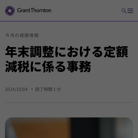
今月の
経理
情報
年末
調整における
定額
減税に
係る
事務
2024/10/04
読了時間 1 分