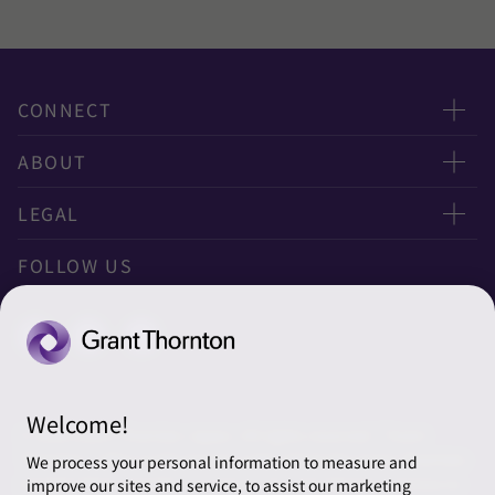
CONNECT
お問い合わせ
ABOUT
ニュースレター申し込み
太陽有限責任監査法人
LEGAL
オフィスマップ
太陽グラントソントン税理士法人
利用規約
FOLLOW US
グローバル
太陽グラントソントン・アドバイザーズ株式会社
プライバシーポリシー
グローバルリーチ
太陽グラントソントン株式会社
ソーシャルメディアポリシー
太陽グラントソントン社会保険労務士法人
Cookieの設定
Welcome!
株式会社サンライズ・アカウンティング・インターナショ
© 2026 Grant Thornton Japan. All rights reserved. “Grant
ナル
Thornton” refers to the brand under which the Grant Thornton
We process your personal information to measure and
member firms provide assurance, tax and advisory services to
improve our sites and service, to assist our marketing