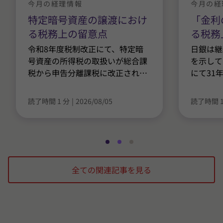
今月の経理情報
今月の経
特定暗号資産の譲渡におけ
「金利
る税務上の留意点
る税務
令和8年度税制改正にて、特定暗
日銀は継
号資産の所得税の取扱いが総合課
を示して
税から申告分離課税に改正され
…
にて31
読了時間 1 分
|
2026/08/05
読了時間 1
ス
ス
ス
ラ
ラ
ラ
全ての関連記事を見る
イ
イ
イ
ド
ド
ド
1
2
3
/
/
/
3
3
3