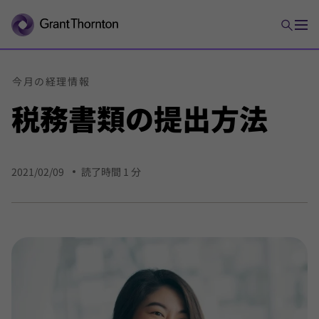
今月の
経理
情報
税務
書類の
提出
方法
2021/02/09
読了時間 1 分