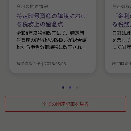
今月の経理情報
今月の経
特定暗号資産の譲渡におけ
「金利
る税務上の留意点
る税務
令和8年度税制改正にて、特定暗
日銀は継
号資産の所得税の取扱いが総合課
を示して
税から申告分離課税に改正され
…
にて31
読了時間 1 分
|
2026/08/05
読了時間 1
ス
ス
ス
ラ
ラ
ラ
全ての関連記事を見る
イ
イ
イ
ド
ド
ド
1
2
3
/
/
/