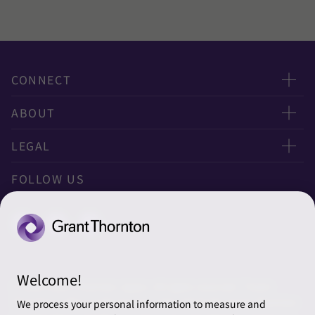
CONNECT
お問い合わせ
ABOUT
ニュースレター申し込み
太陽有限責任監査法人
LEGAL
オフィスマップ
太陽グラントソントン税理士法人
利用規約
FOLLOW US
グローバル
太陽グラントソントン・アドバイザーズ株式会社
プライバシーポリシー
グローバルリーチ
太陽グラントソントン株式会社
ソーシャルメディアポリシー
太陽グラントソントン社会保険労務士法人
Cookieの設定
Welcome!
株式会社サンライズ・アカウンティング・インターナショ
© 2026 Grant Thornton Japan. All rights reserved. “Grant
ナル
Thornton” refers to the brand under which the Grant Thornton
We process your personal information to measure and