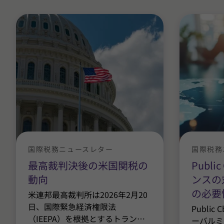
国際税務ニュースレター
国際税務
最高裁判決後の米国関税の
Publ
動向
ンスの
の必要
米連邦最高裁判所は2026年2月20
日、国際緊急経済権限法
Publi
（IEEPA）を根拠とするトラン
…
ーバルミ