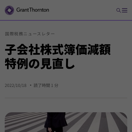
国際
税務
ニュース
レター
子
会社
株式
簿価
減額
特例の
見直し
2022/10/18
読了時間 1 分