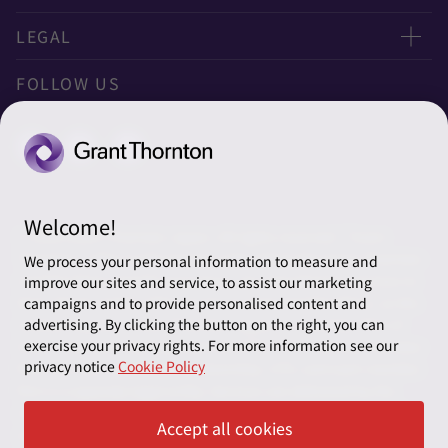
ニュースレター申し込み
太陽有限責任監査法人
LEGAL
オフィスマップ
太陽グラントソントン税理士法人
利用規約
FOLLOW US
グローバル
太陽グラントソントン・アドバイザーズ株式会社
プライバシーポリシー
グローバルリーチ
太陽グラントソントン株式会社
ソーシャルメディアポリシー
太陽グラントソントン社会保険労務士法人
Cookieの設定
Welcome!
株式会社サンライズ・アカウンティング・インターナショ
© 2026 Grant Thornton Japan. All rights reserved. “Grant
ナル
Thornton” refers to the brand under which the Grant Thornton
We process your personal information to measure and
member firms provide assurance, tax and advisory services to
improve our sites and service, to assist our marketing
一般社団法人太陽グラントソントン
their clients and/or refers to one or more member firms, as the
campaigns and to provide personalised content and
context requires. Grant Thornton Japan is a member firm of
advertising. By clicking the button on the right, you can
採用情報
exercise your privacy rights. For more information see our
Grant Thornton International Ltd (GTIL). GTIL and the member
privacy notice
Cookie Policy
firms are not a worldwide partnership. GTIL and each member
News＆Topics
firm is a separate legal entity. Services are delivered by the
member firms. GTIL does not provide services to clients. GTIL
Accept all cookies
and its member firms are not agents of, and do not obligate,