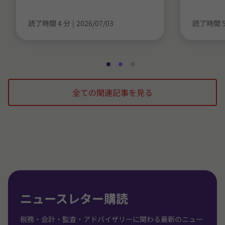
読了時間 4 分
|
2026/07/03
読了時間 5
ス
ス
ス
ラ
ラ
ラ
全ての関連記事を見る
イ
イ
イ
ド
ド
ド
1
2
3
/
/
/
3
3
3
に
に
に
移
移
移
動
動
動
ニュースレター購読
税務・会計・監査・アドバイザリーに関わる最新のニュー