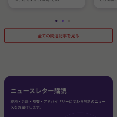
ス
ス
ス
ラ
ラ
ラ
全ての関連記事を見る
イ
イ
イ
ド
ド
ド
1
2
3
/
/
/
3
3
3
に
に
に
移
移
移
動
動
動
ニュースレター購読
税務・会計・監査・アドバイザリーに関わる最新のニュー
スをお届けします。