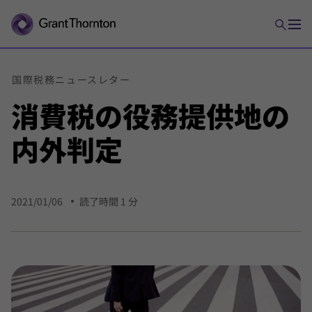
国際
税務
ニュース
レター
消費税の
役務
提供地の
内外
判定
2021/01/06
読了時間 1 分