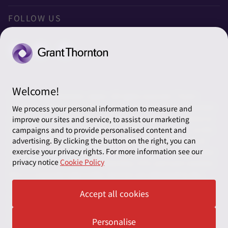
オフィスマップ
太陽グラントソントン税理士法人
利用規約
FOLLOW US
グローバル
太陽グラントソントン・アドバイザーズ株式会社
プライバシーポリシー
グローバルリーチ
太陽グラントソントン株式会社
ソーシャルメディアポリシー
太陽グラントソントン社会保険労務士法人
Cookieの設定
Welcome!
株式会社サンライズ・アカウンティング・インターナショ
© 2026 Grant Thornton Japan. All rights reserved. “Grant
ナル
Thornton” refers to the brand under which the Grant Thornton
We process your personal information to measure and
member firms provide assurance, tax and advisory services to
improve our sites and service, to assist our marketing
一般社団法人太陽グラントソントン
their clients and/or refers to one or more member firms, as the
campaigns and to provide personalised content and
context requires. Grant Thornton Japan is a member firm of
advertising. By clicking the button on the right, you can
採用情報
exercise your privacy rights. For more information see our
Grant Thornton International Ltd (GTIL). GTIL and the member
privacy notice
Cookie Policy
firms are not a worldwide partnership. GTIL and each member
News＆Topics
firm is a separate legal entity. Services are delivered by the
member firms. GTIL does not provide services to clients. GTIL
Accept all cookies
and its member firms are not agents of, and do not obligate,
one another and are not liable for one another’s acts or
omissions.
Personalise