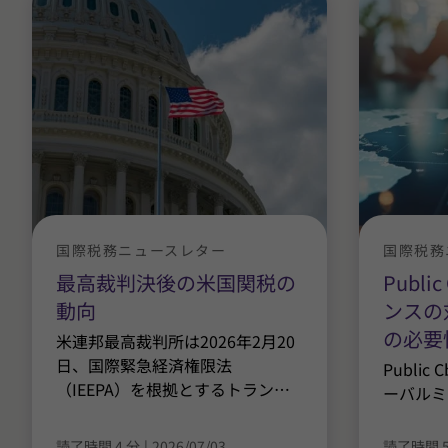
国際税務ニュースレター
国際税務
最高裁判決後の米国関税の
Publ
動向
ンスの
の必要
米連邦最高裁判所は2026年2月20
日、国際緊急経済権限法
Publi
（IEEPA）を根拠とするトラン
…
ーバルミ
読了時間 4 分
|
2026/07/03
読了時間 5