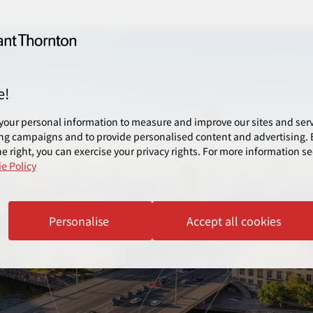
e!
your personal information to measure and improve our sites and servi
ng campaigns and to provide personalised content and advertising. B
e right, you can exercise your privacy rights. For more information se
e Policy
Personalise
Accept all cookies