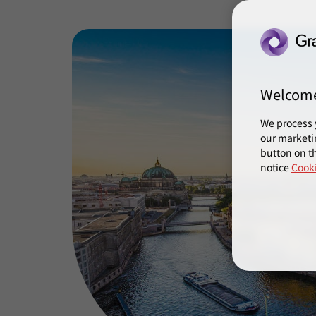
Welcom
We process 
our marketi
button on th
notice
Cooki