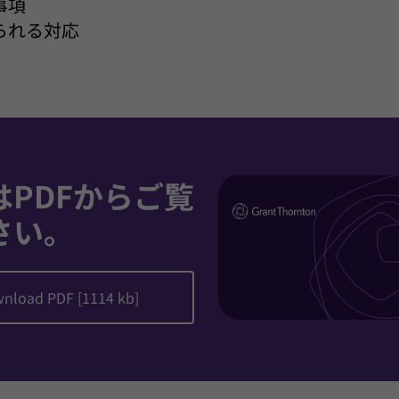
事項
られる対応
はPDFからご覧
さい。
nload PDF [1114 kb]