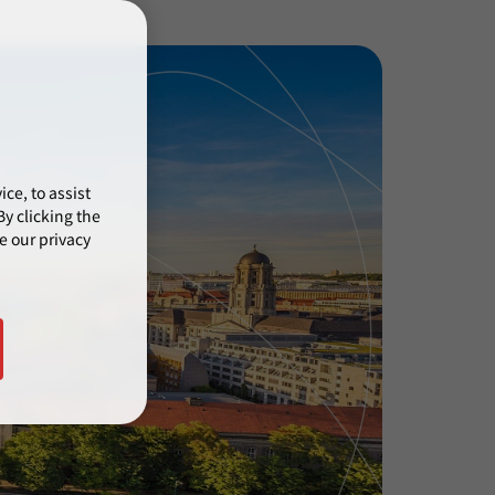
ce, to assist
y clicking the
e our privacy