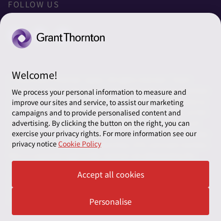
太陽グラントソントン税理士法人
利用規約
FOLLOW US
グローバル
太陽グラントソントン・アドバイザーズ株式会社
プライバシーポリシー
グローバルリーチ
太陽グラントソントン株式会社
ソーシャルメディアポリシー
太陽グラントソントン社会保険労務士法人
Cookieの設定
Welcome!
株式会社サンライズ・アカウンティング・インターナショ
© 2026 Grant Thornton Japan. All rights reserved. “Grant
ナル
Thornton” refers to the brand under which the Grant Thornton
We process your personal information to measure and
member firms provide assurance, tax and advisory services to
improve our sites and service, to assist our marketing
一般社団法人太陽グラントソントン
their clients and/or refers to one or more member firms, as the
campaigns and to provide personalised content and
context requires. Grant Thornton Japan is a member firm of
advertising. By clicking the button on the right, you can
採用情報
exercise your privacy rights. For more information see our
Grant Thornton International Ltd (GTIL). GTIL and the member
privacy notice
Cookie Policy
firms are not a worldwide partnership. GTIL and each member
News＆Topics
firm is a separate legal entity. Services are delivered by the
member firms. GTIL does not provide services to clients. GTIL
Accept all cookies
and its member firms are not agents of, and do not obligate,
one another and are not liable for one another’s acts or
omissions.
Personalise