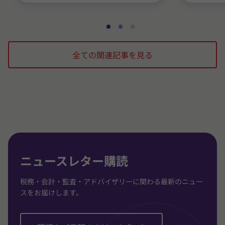
ス
ス
ス
ラ
ラ
ラ
全ての関連記事を見る
イ
イ
イ
ド
ド
ド
1
2
3
/
/
/
3
3
3
に
に
に
移
移
移
動
動
動
ニュースレター購読
税務・会計・監査・アドバイザリーに関わる最新のニュー
スをお届けします。