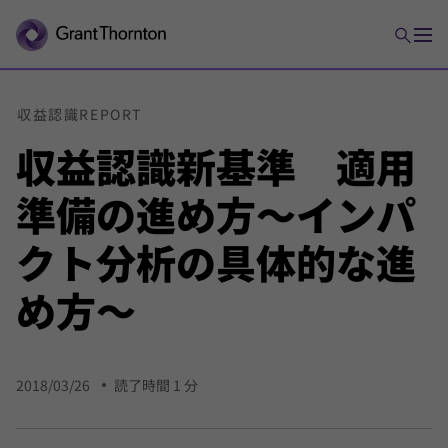
収益
認識
REPORT
収益認識新基準 適用
準備の進め方～インパ
クト分析の具体的な進
め方～
2018/03/26
読了時間 1 分