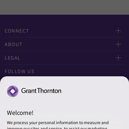
CONNECT
お問い合わせ
ABOUT
ニュースレター申し込み
太陽有限責任監査法人
LEGAL
オフィスマップ
太陽グラントソントン税理士法人
利用規約
FOLLOW US
グローバル
太陽グラントソントン・アドバイザーズ株式会社
プライバシーポリシー
グローバルリーチ
太陽グラントソントン株式会社
ソーシャルメディアポリシー
太陽グラントソントン社会保険労務士法人
Cookieの設定
Welcome!
株式会社サンライズ・アカウンティング・インターナショ
© 2026 Grant Thornton Japan. All rights reserved. “Grant
ナル
Thornton” refers to the brand under which the Grant Thornton
We process your personal information to measure and
member firms provide assurance, tax and advisory services to
improve our sites and service, to assist our marketing