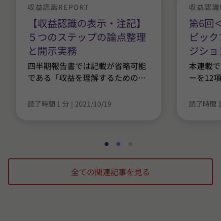
収益認識REPORT
収益認識R
【収益認識の表示・注記】
第6回
５つのステップの論点整理
ピック
と開示実務
ジショ
四半期報告書では記載が省略可能
本連載で
である「収益を理解するための
…
ーを12
読了時間 1 分
|
2021/10/19
読了時間 1
ス
ス
ス
ラ
ラ
ラ
全ての関連記事を見る
イ
イ
イ
ド
ド
ド
1
2
3
/
/
/
3
3
3