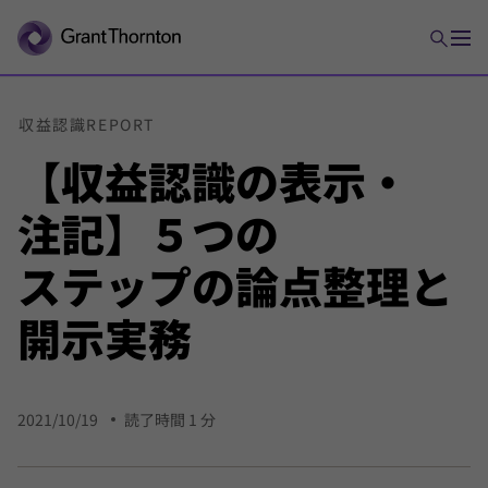
収益
認識
REPORT
【収益
認識の
表示・
注記】５つの
ステップの
論点
整理と
開示
実務
2021/10/19
読了時間 1 分