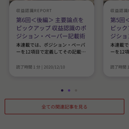
収益認識REPORT
収益認識R
第6回＜後編＞ 主要論点を
第5回
ピックアップ 収益認識のポ
ピック
ジション・ペーパー記載術
ジショ
本連載では、ポジション・ペーパ
本連載で
ーを12項目で定義してその記載
…
ーを12
読了時間 1 分
|
2020/12/10
読了時間 1
ス
ス
ス
ラ
ラ
ラ
全ての関連記事を見る
イ
イ
イ
ド
ド
ド
1
2
3
/
/
/