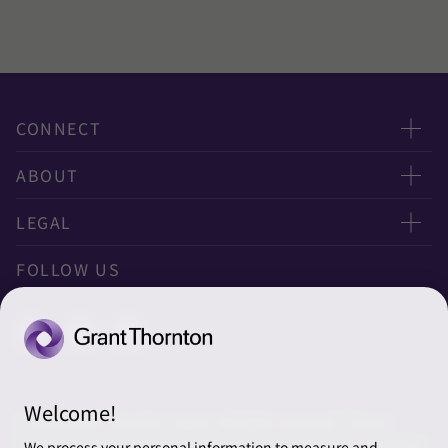
CONNECT
お問い合わせ
ABOUT
ニュースレター申し込み
太陽有限責任監査法人
LEGAL
オフィスマップ
太陽グラントソントン税理士法人
利用規約
FOLLOW US
グローバル
太陽グラントソントン・アドバイザーズ株式会社
プライバシーポリシー
グローバルリーチ
太陽グラントソントン株式会社
ソーシャルメディアポリシー
太陽グラントソントン社会保険労務士法人
Cookieの設定
Welcome!
株式会社サンライズ・アカウンティング・インターナショ
© 2026 Grant Thornton Japan. All rights reserved. “Grant
ナル
Thornton” refers to the brand under which the Grant Thornton
We process your personal information to measure and