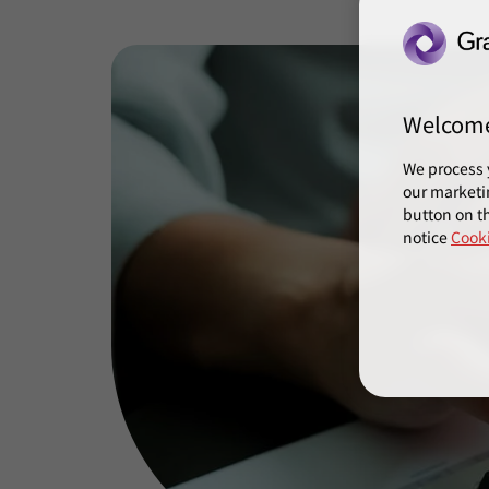
Welcom
We process 
our marketi
button on th
notice
Cooki