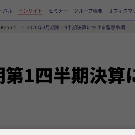
ーバル
インサイト
セミナー
グループ概要
オフィスマ
eport
2026年3月期第1四半期決算における留意事項
期
第1四半期
決算