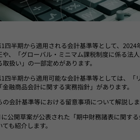
の第1四半期から適用される会計基準等として、202
正や、「グローバル・ミニマム課税制度に係る法人
る取扱い」の一部定めがあります。
の第1四半期から適用可能な会計基準等としては、「
「金融商品会計に関する実務指針」があります。
らの会計基準等における留意事項について解説しま
4月に公開草案が公表された「期中財務諸表に関す
いても紹介します。