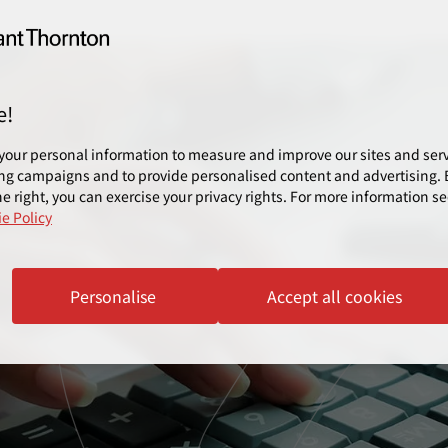
e!
your personal information to measure and improve our sites and servi
ng campaigns and to provide personalised content and advertising. B
e right, you can exercise your privacy rights. For more information se
e Policy
Personalise
Accept all cookies