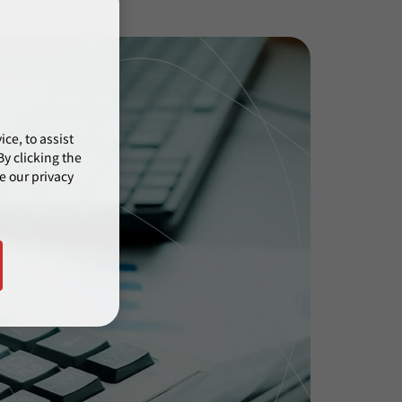
ce, to assist
y clicking the
e our privacy