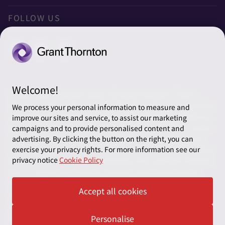
オフィスマップ
太陽グラントソントン税理士法人
利用規約
FOLLOW US
グローバル
太陽グラントソントン・アドバイザーズ株式会社
プライバシーポリシー
グローバルリーチ
太陽グラントソントン株式会社
ソーシャルメディアポリシー
太陽グラントソントン社会保険労務士法人
Cookieの設定
Welcome!
株式会社サンライズ・アカウンティング・インターナショ
© 2026 Grant Thornton Japan. All rights reserved. “Grant
ナル
Thornton” refers to the brand under which the Grant Thornton
We process your personal information to measure and
member firms provide assurance, tax and advisory services to
improve our sites and service, to assist our marketing
一般社団法人太陽グラントソントン
their clients and/or refers to one or more member firms, as the
campaigns and to provide personalised content and
context requires. Grant Thornton Japan is a member firm of
advertising. By clicking the button on the right, you can
採用情報
exercise your privacy rights. For more information see our
Grant Thornton International Ltd (GTIL). GTIL and the member
privacy notice
Cookie Policy
firms are not a worldwide partnership. GTIL and each member
News＆Topics
firm is a separate legal entity. Services are delivered by the
member firms. GTIL does not provide services to clients. GTIL
Accept all cookies
and its member firms are not agents of, and do not obligate,
one another and are not liable for one another’s acts or
omissions.
Personalise