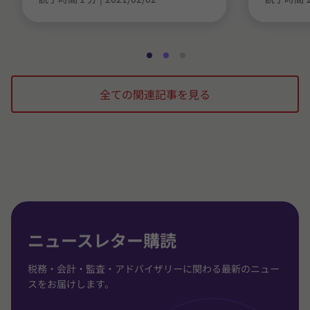
ス
ス
ス
ラ
ラ
ラ
全ての関連記事を見る
イ
イ
イ
ド
ド
ド
1
2
3
/
/
/
3
3
3
に
に
に
移
移
移
動
動
動
ニュースレター購読
税務・会計・監査・アドバイザリーに関わる最新のニュー
スをお届けします。