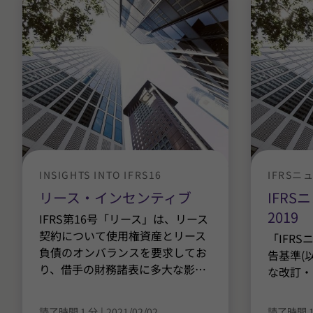
INSIGHTS INTO IFRS16
IFRSニ
リース・インセンティブ
IFRSニ
2019
IFRS第16号「リース」は、リース
契約について使用権資産とリース
「IFR
負債のオンバランスを要求してお
告基準(
り、借手の財務諸表に多大な影
…
な改訂・
読了時間 1 分
|
2021/02/02
読了時間 1