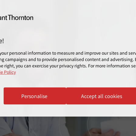
e!
your personal information to measure and improve our sites and servi
ng campaigns and to provide personalised content and advertising. B
e right, you can exercise your privacy rights. For more information se
e Policy
Personalise
Accept all cookies