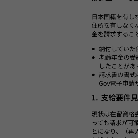
日本国籍を有し
住所を有しなく
金を請求するこ
納付していた
老齢年金の受
したことがあ
請求書の書式
Gov電子申
1. 支給要件
現状は在留資格
っても請求が可
とになり、（再