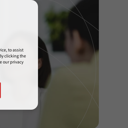
ce, to assist
y clicking the
e our privacy