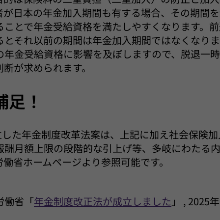
者が日本の年金加入期間も有する場合、その期間を
ることで年金受給資格を満たしやすくなります。前
るとそれ以前の期間は年金加入期間ではなくなりま
の年金受給資格に影響を及ぼしますので、脱退一
判断が求められます。
補足！
成立した年金制度改革法案は、上記に加え社会保険
報酬月額上限の段階的な引上げ等、多岐にわたる
労働省ホームページより参照可能です。
労働省「
年金制度改正法が成立しました
」 , 202