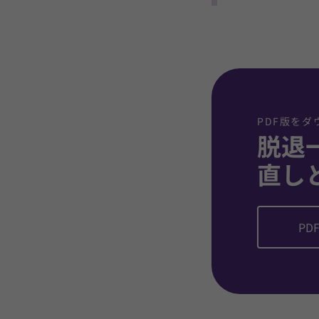
PDF版をダ
脱退
直し
PDF