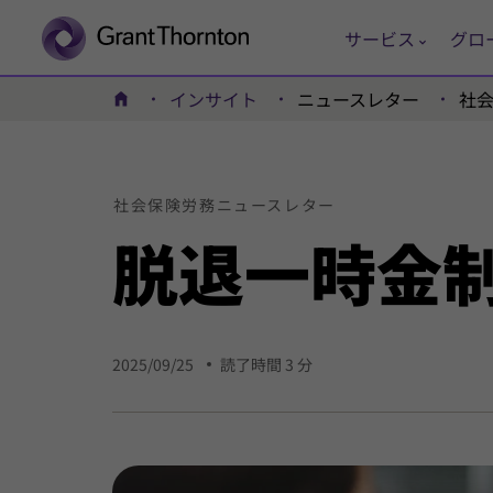
サービス
グロ
インサイト
ニュースレター
社
ホーム
社会
保険
労務
ニュース
レター
脱退
一時金
2025/09/25
読了時間 3 分