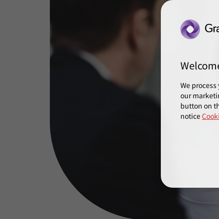
Welcom
We process 
our marketi
button on th
notice
Cooki