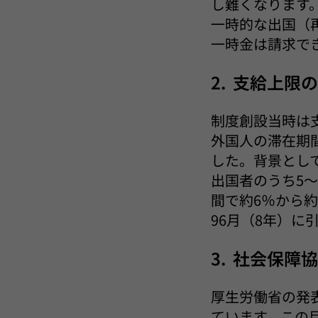
し難くなります。
一時的な出国（
一時金は請求で
2. 支給上限
制度創設当時は
外国人の滞在期間
した。背景とし
出国者のうち5～
間で約6％から
96月（8年）
3. 社会保障
厚生労働省の発表
ています。この