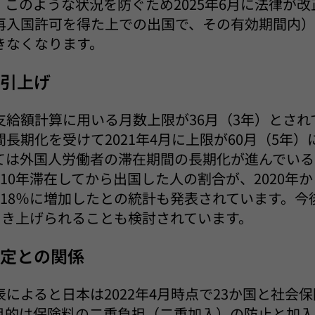
このような状況を防ぐため2025年6月に法律が
再入国許可を得た上での出国で、その有効期間内
きなくなります。
の引上げ
支給額計算に用いる月数上限が36月（3年）とされ
長期化を受けて2021年4月に上限が60月（5年
ては外国人労働者の滞在期間の長期化が進んでいる
10年滞在してから出国した人の割合が、2020年から
約18％に増加したとの統計も発表されています。今
に引き上げられることも検討されています。
協定との関係
によると日本は2022年4月時点で23か国と社会
目的は保険料の二重負担（二重加入）の防止と加入