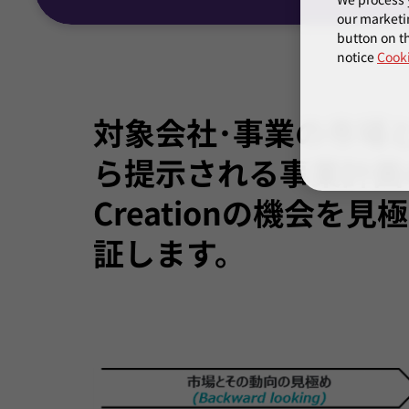
our marketi
button on th
notice
Cooki
対象会社･事業の市場
ら提示される事業計画の
Creationの機会
証します。