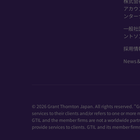
株式会
アカウ
ンター
一般社
ントソ
採用情
News＆
© 2026 Grant Thornton Japan. All rights reserved. “
services to their clients and/or refers to one or mor
GTIL and the member firms are not a worldwide partne
provide services to clients. GTIL and its member firms