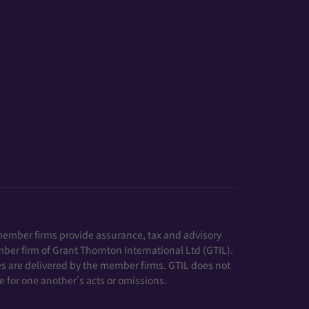
member firms provide assurance, tax and advisory
mber firm of Grant Thornton International Ltd (GTIL).
es are delivered by the member firms. GTIL does not
e for one another’s acts or omissions.