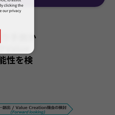
y clicking the
e our privacy
売り手側か
alue
可能性を検