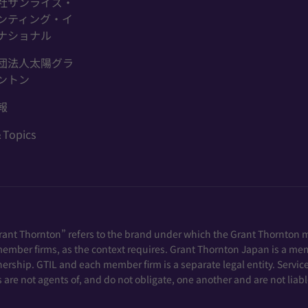
社サンライズ・
ンティング・イ
ナショナル
団法人太陽グラ
ントン
報
Topics
Grant Thornton” refers to the brand under which the Grant Thornton 
e member firms, as the context requires. Grant Thornton Japan is a me
rship. GTIL and each member firm is a separate legal entity. Servic
 are not agents of, and do not obligate, one another and are not liabl