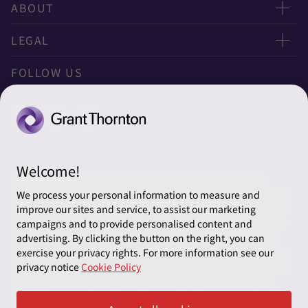
お問い合わせ
ABOUT
ニュースレター申し込み
太陽有限責任監査法人
LEGAL
オフィスマップ
太陽グラントソントン税理士法人
利用規約
FOLLOW US
グローバル
太陽グラントソントン・アドバイザーズ株式会社
プライバシーポリシー
グローバルリーチ
太陽グラントソントン株式会社
ソーシャルメディアポリシー
太陽グラントソントン社会保険労務士法人
Cookieの設定
Welcome!
株式会社サンライズ・アカウンティング・インターナショ
© 2026 Grant Thornton Japan. All rights reserved. “Grant
ナル
Thornton” refers to the brand under which the Grant Thornton
We process your personal information to measure and
member firms provide assurance, tax and advisory services to
improve our sites and service, to assist our marketing
一般社団法人太陽グラントソントン
their clients and/or refers to one or more member firms, as the
campaigns and to provide personalised content and
context requires. Grant Thornton Japan is a member firm of
advertising. By clicking the button on the right, you can
採用情報
exercise your privacy rights. For more information see our
Grant Thornton International Ltd (GTIL). GTIL and the member
privacy notice
Cookie Policy
firms are not a worldwide partnership. GTIL and each member
News＆Topics
firm is a separate legal entity. Services are delivered by the
member firms. GTIL does not provide services to clients. GTIL