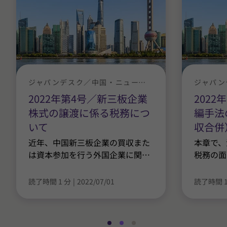
ジャパンデスク／中国・ニュースレター
2022年第4号／新三板企業
202
株式の譲渡に係る税務につ
編手法
いて
収合併
近年、中国新三板企業の買収また
本章で、
は資本参加を行う外国企業に関
…
税務の面
読了時間 1 分
|
2022/07/01
読了時間 1