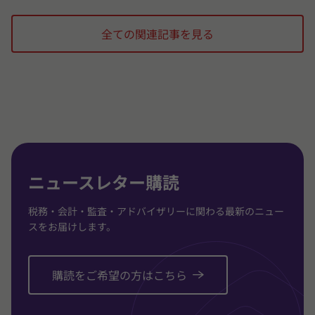
ス
ス
ス
ラ
ラ
ラ
全ての関連記事を見る
イ
イ
イ
ド
ド
ド
1
2
3
/
/
/
3
3
3
に
に
に
移
移
移
動
動
動
ニュースレター購読
税務・会計・監査・アドバイザリーに関わる最新のニュー
スをお届けします。
購読をご希望の方はこちら