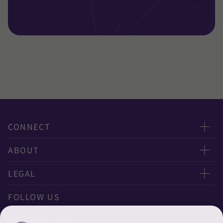
CONNECT
お問い合わせ
ABOUT
ニュースレター申し込み
太陽有限責任監査法人
LEGAL
オフィスマップ
太陽グラントソントン税理士法人
利用規約
FOLLOW US
グローバル
太陽グラントソントン・アドバイザーズ株式会社
プライバシーポリシー