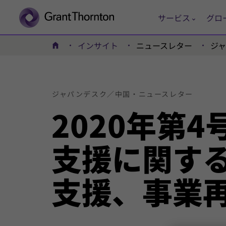
サービス
グロ
インサイト
ニュースレター
ジ
ホーム
ジャパンデスク／
中国・
ニュース
レター
2020年
第4
支援に関す
支援、
事業