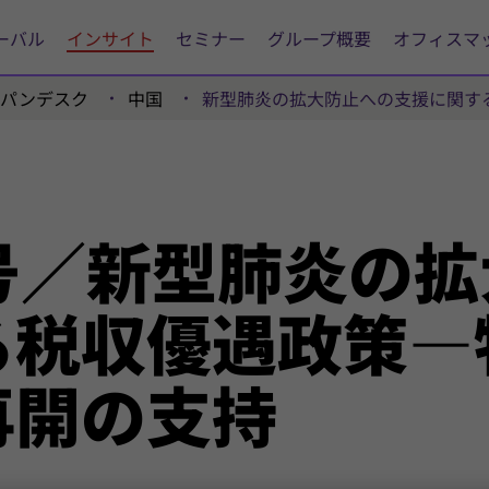
ーバル
インサイト
セミナー
グループ概要
オフィスマ
ャパンデスク
中国
新型肺炎の拡大防止への支援に関す
号／
新型
肺
炎の
拡
る
税収
優遇
政策―
再開の
支持