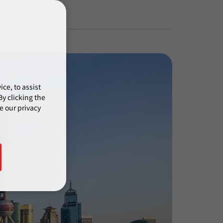
ce, to assist
y clicking the
e our privacy