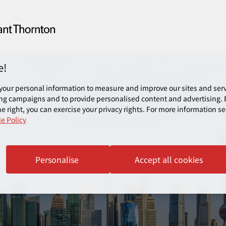
e!
your personal information to measure and improve our sites and servi
ng campaigns and to provide personalised content and advertising. B
e right, you can exercise your privacy rights. For more information se
e Policy
Personalise
Accept all cookies