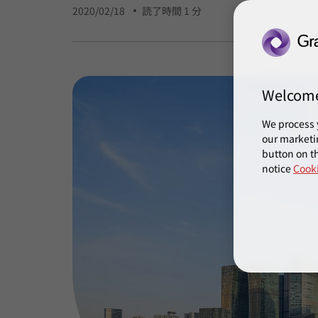
2020/02/18
読了時間 1 分
Welcom
We process 
our marketi
button on th
notice
Cooki