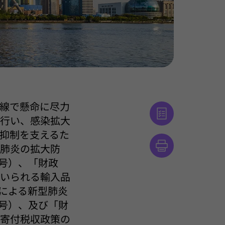
線で懸命に尽力
を行い、感染拡大
抑制を支えるた
型肺炎の拡大防
4号）、「財政
用いられる輸入品
局による新型肺炎
8号）、及び「財
る寄付税収政策の