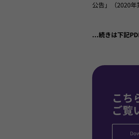
公告」（2020
...続きは下記
こち
ご覧
Dow