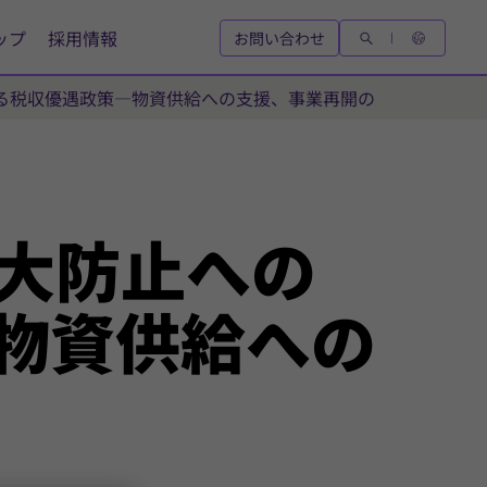
ップ
採用情報
お問い合わせ
る税収優遇政策―物資供給への支援、事業再開の支持
大
防止への
物資
供給への