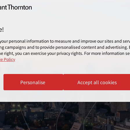
e!
your personal information to measure and improve our sites and servi
ng campaigns and to provide personalised content and advertising. B
e right, you can exercise your privacy rights. For more information se
e Policy
Personalise
Accept all cookies