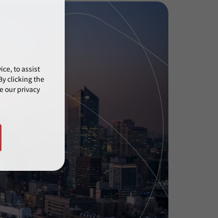
ce, to assist
y clicking the
e our privacy