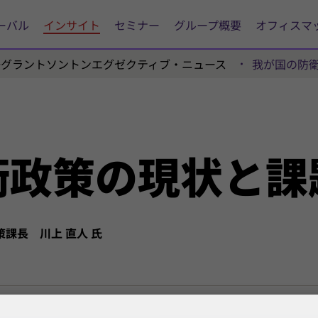
ーバル
インサイト
セミナー
グループ概要
オフィスマ
陽グラントソントンエグゼクティブ・ニュース
我が国の防
衛
政策の
現状と
課
課長 川上 直人 氏