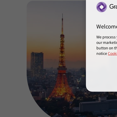
Welcom
We process 
our marketi
button on th
notice
Cooki