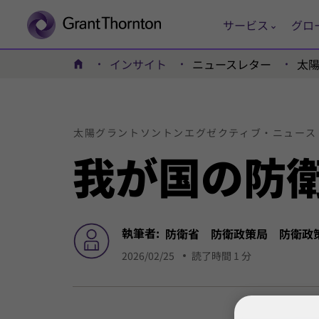
サービス
グロ
インサイト
ニュースレター
太
ホーム
太陽
グラントソントン
エグゼクティブ・
ニュース
我が国の
防
執筆者:
防衛省 防衛政策局 防衛政策
2026/02/25
読了時間 1 分