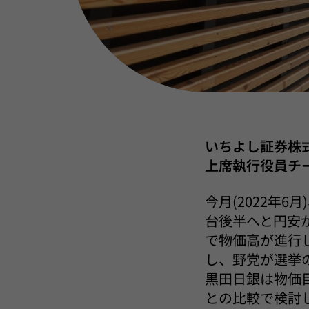
いちよし証券株
上席執行役員チー
今月(2022年
台後半へと円安
で物価高が進行
し、野党が選挙
黒田日銀は物価
との比較で検討