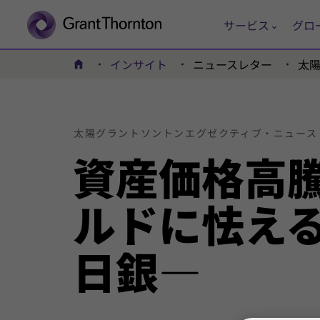
サービス
グロ
インサイト
ニュースレター
太
ホーム
太陽
グラントソントン
エグゼクティブ・
ニュース
資産価格高騰
ルドに怯える
日銀―