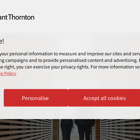
e!
your personal information to measure and improve our sites and servi
ng campaigns and to provide personalised content and advertising. B
e right, you can exercise your privacy rights. For more information se
e Policy
Personalise
Accept all cookies