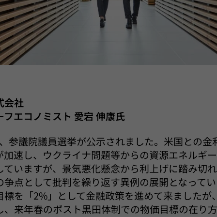
式会社
フエコノミスト 愛宕 伸康氏
6月)、参議院議員選挙が公示されました。米国との金
が加速し、ウクライナ問題等からの資源エネルギ
していますが、景気悪化懸念から利上げに踏み切
の争点として批判を繰り返す異例の展開となってい
目標を「2%」として金融政策を進めて来ましたが
し、来年春のポスト黒田体制での物価目標の在り