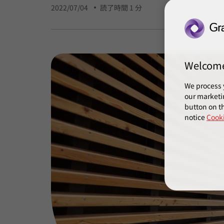
2022/07/04
読了時間 1 分
Welcom
We process 
our marketi
button on th
notice
Cooki