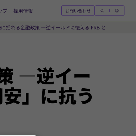
ップ
採用情報
お問い合わせ
に揺れる金融政策 ―逆イールドに怯える FRB と「悪い円安
策 ―逆イー
円安」に抗う