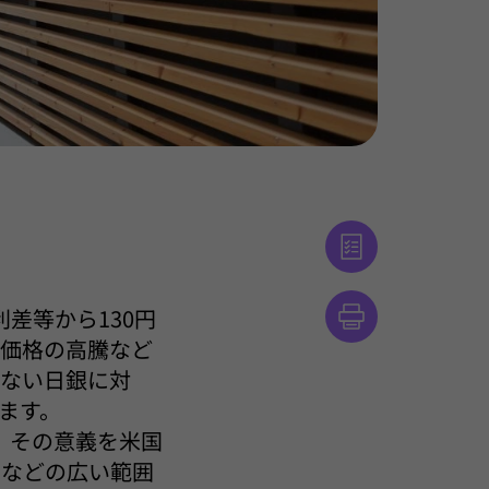
利差等から130円
ー価格の高騰など
れない日銀に対
ます。
、その意義を米国
方などの広い範囲