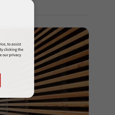
ce, to assist
y clicking the
e our privacy