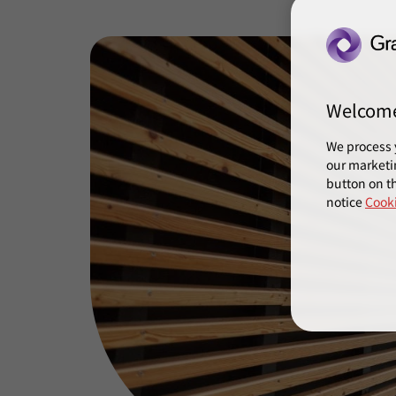
Welcom
We process 
our marketi
button on th
notice
Cooki