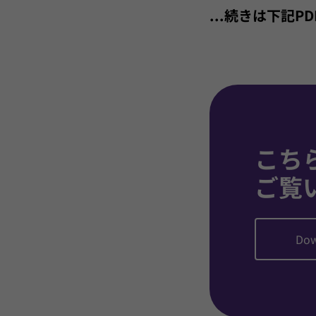
...続きは下記
こち
ご覧
Dow