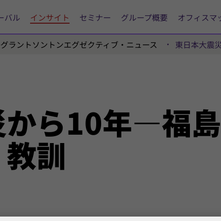
ーバル
インサイト
セミナー
グループ概要
オフィスマ
陽グラントソントンエグゼクティブ・ニュース
東日本大震災
災から
10年―
福島
・
教訓