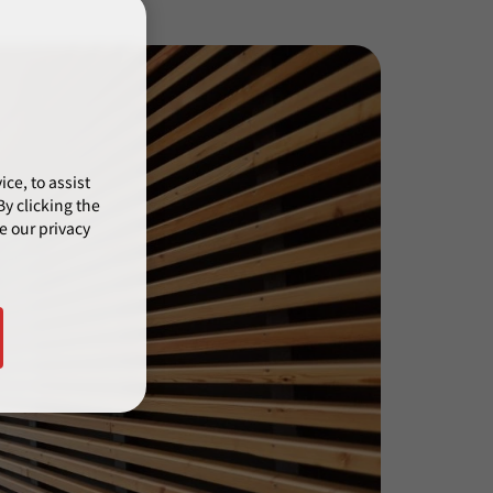
ce, to assist
y clicking the
e our privacy