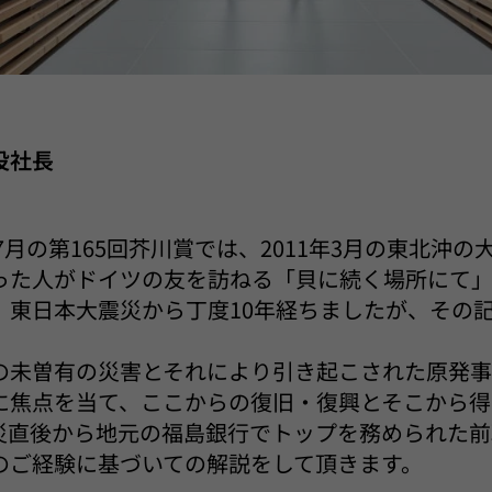
役社長
）7月の第165回芥川賞では、2011年3月の東北沖
った人がドイツの友を訪ねる「貝に続く場所にて
。東日本大震災から丁度10年経ちましたが、その
の未曽有の災害とそれにより引き起こされた原発
に焦点を当て、ここからの復旧・復興とそこから得
災直後から地元の福島銀行でトップを務められた前
のご経験に基づいての解説をして頂きます。