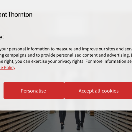
e!
your personal information to measure and improve our sites and servi
ng campaigns and to provide personalised content and advertising. B
e right, you can exercise your privacy rights. For more information se
e Policy
Personalise
Accept all cookies