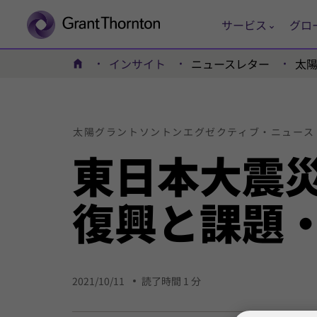
サービス
グロ
インサイト
ニュースレター
太
ホーム
太陽
グラントソントン
エグゼクティブ・
ニュース
東
日本
大震
復興と
課題
2021/10/11
読了時間 1 分