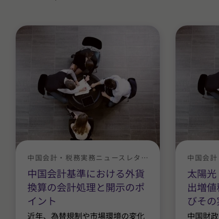
中国会計・税務実務ニュースレター
中国会計基準における外貨
太陽光
換算の会計処理と開示のポ
出増値
イント
びその
近年、為替規制や市場環境の変化
中国財政