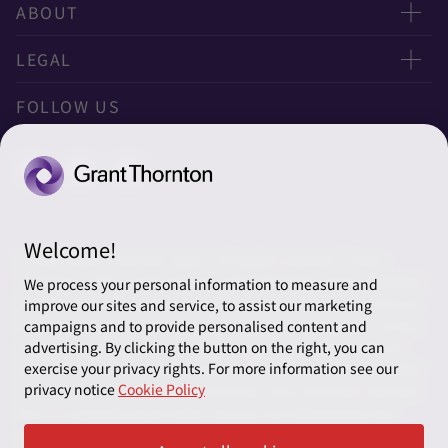
お問い合わせ
ABOUT
ニュースレター申し込み
太陽有限責任監査法人
LEGAL
オフィスマップ
太陽グラントソントン税理士法人
利用規約
FOLLOW US
グローバル
太陽グラントソントン・アドバイザーズ株式会社
プライバシーポリシー
グローバルリーチ
太陽グラントソントン株式会社
ソーシャルメディアポリシー
太陽グラントソントン社会保険労務士法人
Cookieの設定
Welcome!
株式会社サンライズ・アカウンティング・インターナショ
© 2026 Grant Thornton Japan. All rights reserved. “Grant
ナル
Thornton” refers to the brand under which the Grant Thornton
We process your personal information to measure and
member firms provide assurance, tax and advisory services to
improve our sites and service, to assist our marketing
一般社団法人太陽グラントソントン
their clients and/or refers to one or more member firms, as the
campaigns and to provide personalised content and
context requires. Grant Thornton Japan is a member firm of
advertising. By clicking the button on the right, you can
採用情報
exercise your privacy rights. For more information see our
Grant Thornton International Ltd (GTIL). GTIL and the member
privacy notice
Cookie Policy
firms are not a worldwide partnership. GTIL and each member
News＆Topics
firm is a separate legal entity. Services are delivered by the
member firms. GTIL does not provide services to clients. GTIL