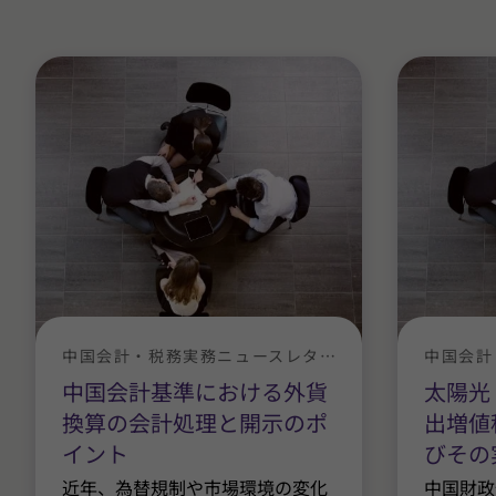
中国会計・税務実務ニュースレター
中国会計基準における外貨
太陽光
換算の会計処理と開示のポ
出増値
イント
びその
近年、為替規制や市場環境の変化
中国財政