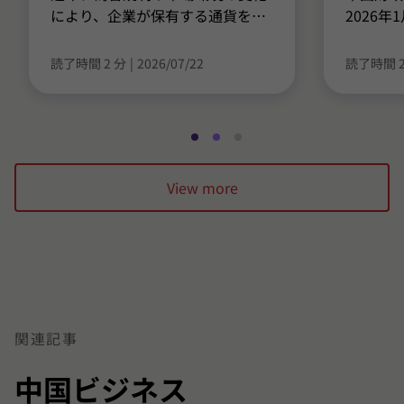
により、企業が保有する通貨を
…
2026
読了時間 2 分
|
2026/07/22
読了時間 2
ス
ス
ス
ラ
ラ
ラ
View more
イ
イ
イ
ド
ド
ド
1
2
3
/
/
/
3
3
3
に
に
に
移
移
移
関連記事
動
動
動
中国ビジネス