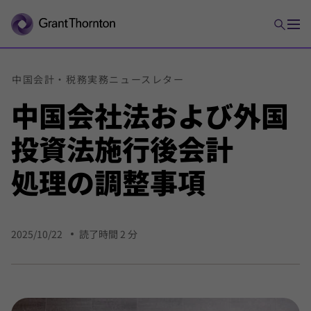
中国
会計・
税務
実務
ニュース
レター
中国
会社法
および
外国
投資法
施行後
会計
処理の
調整
事項
2025/10/22
読了時間 2 分