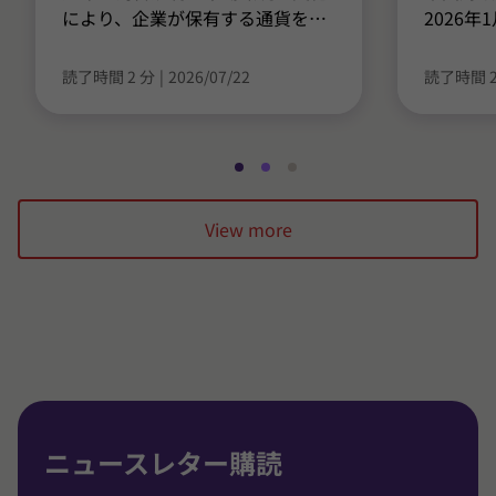
により、企業が保有する通貨を
…
2026
読了時間 2 分
|
2026/07/22
読了時間 2
ス
ス
ス
ラ
ラ
ラ
View more
イ
イ
イ
ド
ド
ド
1
2
3
/
/
/
3
3
3
に
に
に
移
移
移
動
動
動
ニュースレター購読