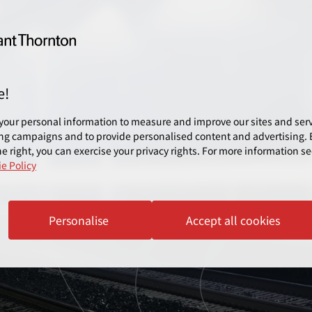
e!
your personal information to measure and improve our sites and servi
ng campaigns and to provide personalised content and advertising. B
e right, you can exercise your privacy rights. For more information se
e Policy
Personalise
Accept all cookies