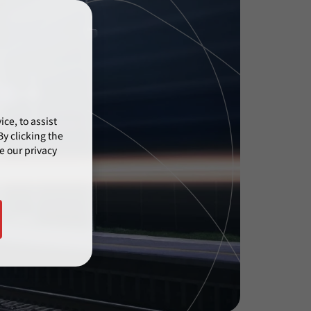
ce, to assist
y clicking the
e our privacy