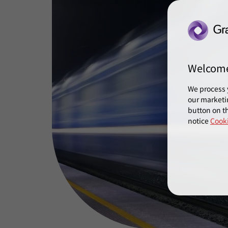
Welcom
We process 
our marketi
button on th
notice
Cooki