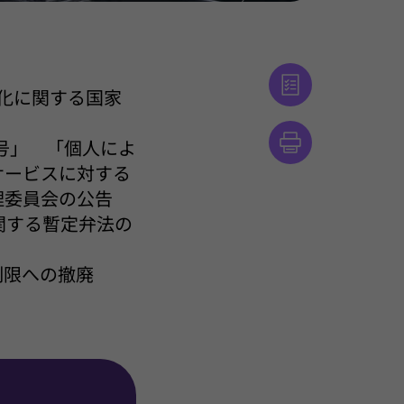
確化に関する国家
4号」 「個人によ
サービスに対する
理委員会の公告
関する暫定弁法の
制限への撤廃