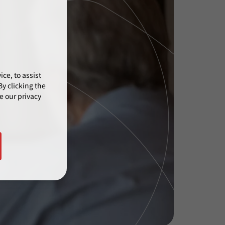
ce, to assist
y clicking the
e our privacy