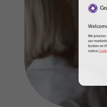
Welcom
We process 
our marketi
button on th
notice
Cooki