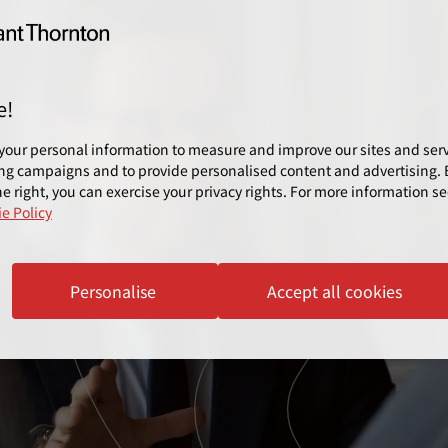
e!
your personal information to measure and improve our sites and servi
ng campaigns and to provide personalised content and advertising. B
e right, you can exercise your privacy rights. For more information se
e Policy
Personalise
Accept all cookies