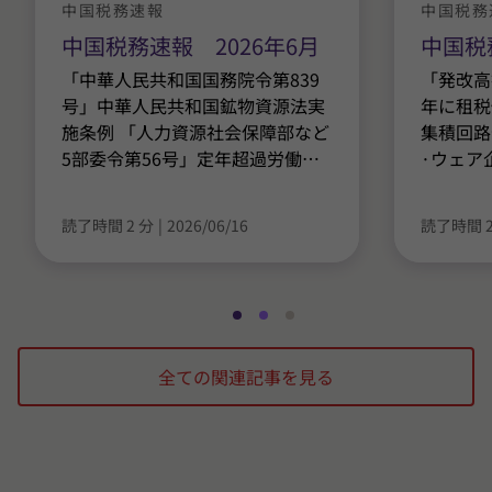
中国税務速報
中国税務
中国税務速報 2026年6月
中国税
「中華人民共和国国務院令第839
「発改高技
号」中華人民共和国鉱物資源法実
年に租税
施条例 「人力資源社会保障部など
集積回路
5部委令第56号」定年超過労働
…
·ウェア
読了時間 2 分
|
2026/06/16
読了時間 2
ス
ス
ス
ラ
ラ
ラ
全ての関連記事を見る
イ
イ
イ
ド
ド
ド
1
2
3
/
/
/
3
3
3