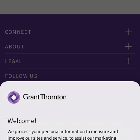
CONNECT
お問い合わせ
ABOUT
ニュースレター申し込み
太陽有限責任監査法人
LEGAL
オフィスマップ
太陽グラントソントン税理士法人
利用規約
FOLLOW US
グローバル
太陽グラントソントン・アドバイザーズ株式会社
プライバシーポリシー
グローバルリーチ
太陽グラントソントン株式会社
ソーシャルメディアポリシー
太陽グラントソントン社会保険労務士法人
Cookieの設定
Welcome!
株式会社サンライズ・アカウンティング・インターナショ
© 2026 Grant Thornton Japan. All rights reserved. “Grant
ナル
Thornton” refers to the brand under which the Grant Thornton
We process your personal information to measure and
member firms provide assurance, tax and advisory services to
improve our sites and service, to assist our marketing