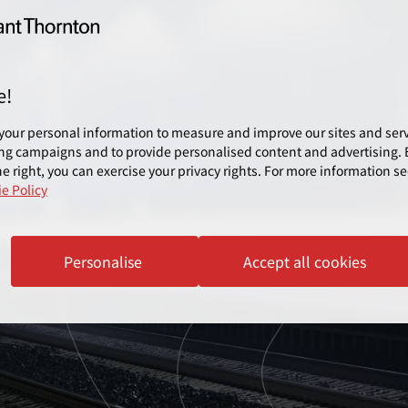
e!
your personal information to measure and improve our sites and servi
ng campaigns and to provide personalised content and advertising. B
e right, you can exercise your privacy rights. For more information se
e Policy
Personalise
Accept all cookies