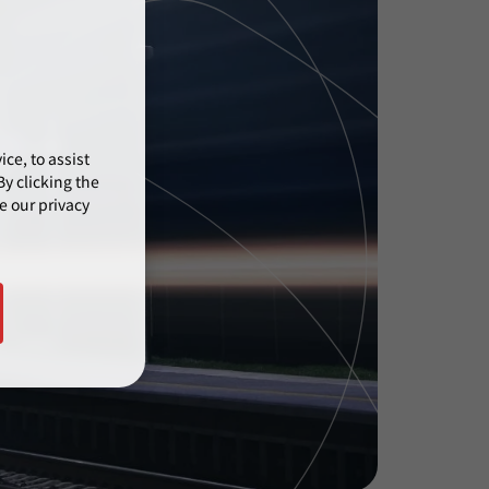
ce, to assist
y clicking the
e our privacy