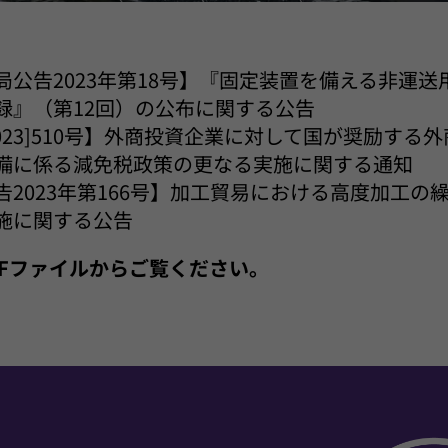
局公告2023年第18号】『固定装置を備える非運
録』（第12回）の公布に関する公告
023]510号】外商投資企業に対して国が奨励する
備に係る減免税政策の更なる実施に関する通知
告2023年第166号】加工貿易における高度加工の
施に関する公告
PDFファイルからご覧ください。