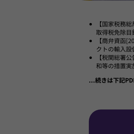
【国家税務総
取得税免除目
【商弁資函[2
クトの輸入設
【税関総署公
和等の措置実
...続きは下記