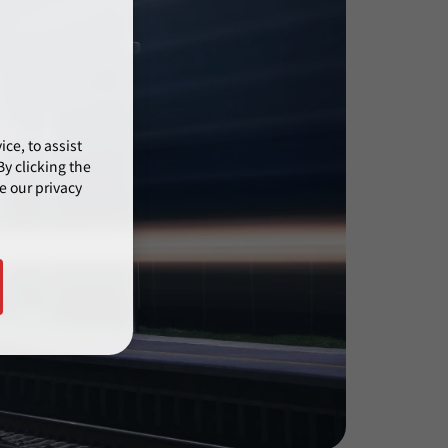
ce, to assist
y clicking the
e our privacy