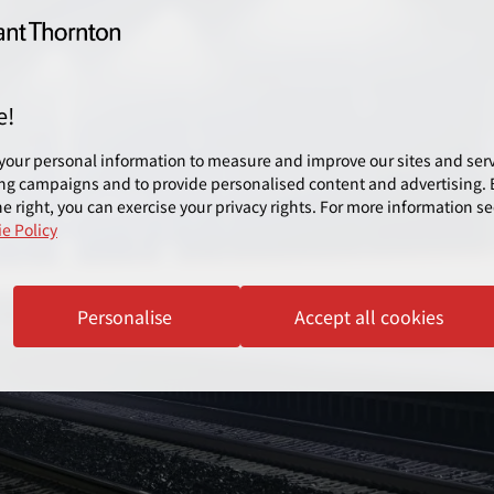
e!
your personal information to measure and improve our sites and servi
ng campaigns and to provide personalised content and advertising. B
e right, you can exercise your privacy rights. For more information se
e Policy
Personalise
Accept all cookies