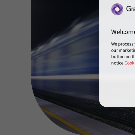
Welcom
We process 
our marketi
button on th
notice
Cooki