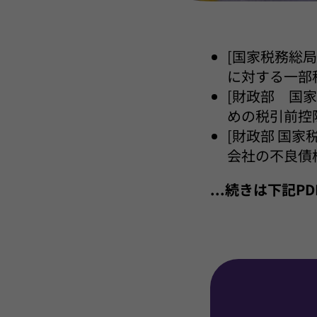
[国家税務総局
に対する一部
[財政部 国家
めの税引前控
[財政部 国家
会社の不良債
...続きは下記