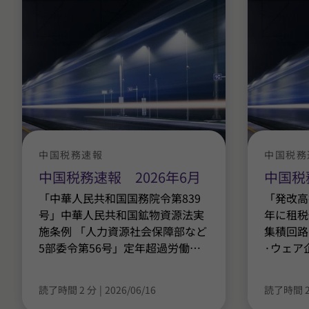
中国税務速報
中国税務
中国税務速報 2026年6月
中国税
「中華人民共和国国務院令第839
「発改高技
号」中華人民共和国鉱物資源法実
年に租税
施条例 「人力資源社会保障部など
集積回路
5部委令第56号」定年超過労働
…
·ウェア
読了時間 2 分
|
2026/06/16
読了時間 2