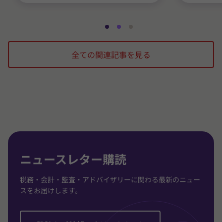
ス
ス
ス
ラ
ラ
ラ
全ての関連記事を見る
イ
イ
イ
ド
ド
ド
1
2
3
/
/
/
3
3
3
に
に
に
移
移
移
動
動
動
ニュースレター購読
税務・会計・監査・アドバイザリーに関わる最新のニュー
スをお届けします。