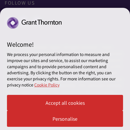
太陽グラントソントン税理士法人
利用規約
FOLLOW US
グローバル
太陽グラントソントン・アドバイザーズ株式会社
プライバシーポリシー
グローバルリーチ
太陽グラントソントン株式会社
ソーシャルメディアポリシー
太陽グラントソントン社会保険労務士法人
Cookieの設定
Welcome!
株式会社サンライズ・アカウンティング・インターナショ
© 2026 Grant Thornton Japan. All rights reserved. “Grant
ナル
Thornton” refers to the brand under which the Grant Thornton
We process your personal information to measure and
member firms provide assurance, tax and advisory services to
improve our sites and service, to assist our marketing
一般社団法人太陽グラントソントン
their clients and/or refers to one or more member firms, as the
campaigns and to provide personalised content and
context requires. Grant Thornton Japan is a member firm of
advertising. By clicking the button on the right, you can
採用情報
exercise your privacy rights. For more information see our
Grant Thornton International Ltd (GTIL). GTIL and the member
privacy notice
Cookie Policy
firms are not a worldwide partnership. GTIL and each member
News＆Topics
firm is a separate legal entity. Services are delivered by the
member firms. GTIL does not provide services to clients. GTIL
Accept all cookies
and its member firms are not agents of, and do not obligate,
one another and are not liable for one another’s acts or
omissions.
Personalise