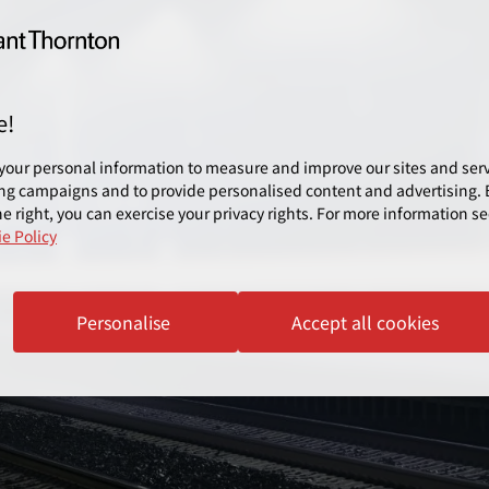
e!
your personal information to measure and improve our sites and servi
ng campaigns and to provide personalised content and advertising. B
e right, you can exercise your privacy rights. For more information se
e Policy
Personalise
Accept all cookies