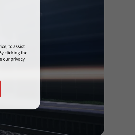
ce, to assist
y clicking the
e our privacy