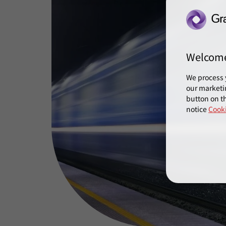
Welcom
We process 
our marketi
button on th
notice
Cooki