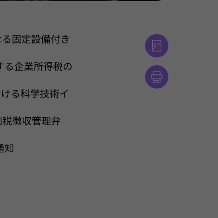
なる固定設備付き
する企業所得税の
おける科学技術イ
加税徴収管理弁
通知