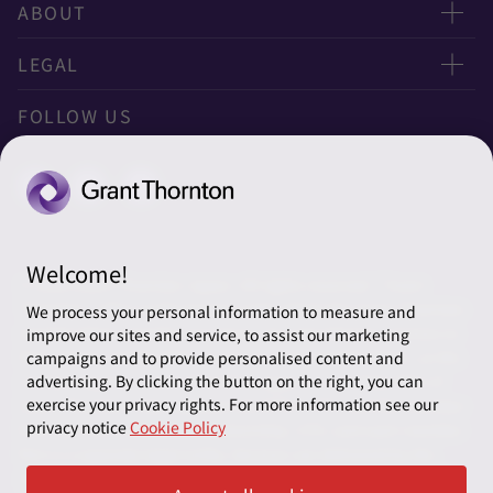
お問い合わせ
ABOUT
ニュースレター申し込み
太陽有限責任監査法人
LEGAL
オフィスマップ
太陽グラントソントン税理士法人
利用規約
FOLLOW US
グローバル
太陽グラントソントン・アドバイザーズ株式会社
プライバシーポリシー
グローバルリーチ
太陽グラントソントン株式会社
ソーシャルメディアポリシー
太陽グラントソントン社会保険労務士法人
Cookieの設定
Welcome!
株式会社サンライズ・アカウンティング・インターナショ
© 2026 Grant Thornton Japan. All rights reserved. “Grant
ナル
Thornton” refers to the brand under which the Grant Thornton
We process your personal information to measure and
member firms provide assurance, tax and advisory services to
improve our sites and service, to assist our marketing
一般社団法人太陽グラントソントン
their clients and/or refers to one or more member firms, as the
campaigns and to provide personalised content and
context requires. Grant Thornton Japan is a member firm of
advertising. By clicking the button on the right, you can
採用情報
exercise your privacy rights. For more information see our
Grant Thornton International Ltd (GTIL). GTIL and the member
privacy notice
Cookie Policy
firms are not a worldwide partnership. GTIL and each member
News＆Topics
firm is a separate legal entity. Services are delivered by the
member firms. GTIL does not provide services to clients. GTIL