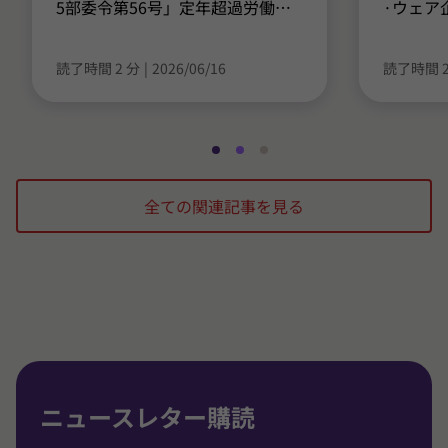
5部委令第56号」定年超過労働
…
·ウェア
読了時間 2 分
|
2026/06/16
読了時間 2
ス
ス
ス
ラ
ラ
ラ
全ての関連記事を見る
イ
イ
イ
ド
ド
ド
1
2
3
/
/
/
3
3
3
に
に
に
移
移
移
動
動
動
ニュースレター購読