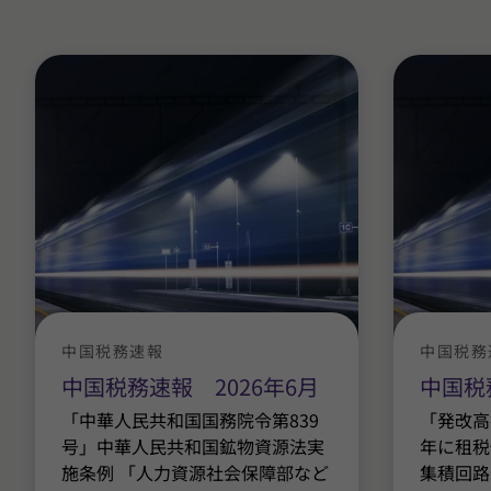
中国税務速報
中国税務
中国税務速報 2026年6月
中国税
「中華人民共和国国務院令第839
「発改高技
号」中華人民共和国鉱物資源法実
年に租税
施条例 「人力資源社会保障部など
集積回路