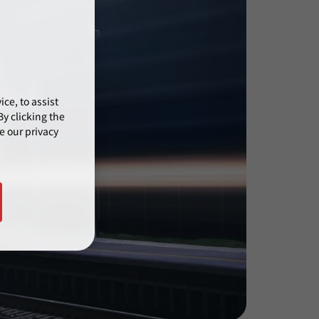
ce, to assist
y clicking the
e our privacy