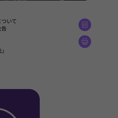
について
公告
法」