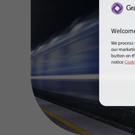
Welcom
We process 
our marketi
button on th
notice
Cooki