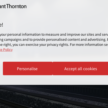
e!
your personal information to measure and improve our sites and servi
ng campaigns and to provide personalised content and advertising. B
e right, you can exercise your privacy rights. For more information se
e Policy
Personalise
Accept all cookies