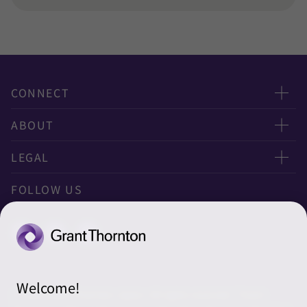
CONNECT
お問い合わせ
ABOUT
ニュースレター申し込み
太陽有限責任監査法人
LEGAL
オフィスマップ
太陽グラントソントン税理士法人
利用規約
FOLLOW US
グローバル
太陽グラントソントン・アドバイザーズ株式会社
プライバシーポリシー
グローバルリーチ
太陽グラントソントン株式会社
ソーシャルメディアポリシー
太陽グラントソントン社会保険労務士法人
Cookieの設定
Welcome!
株式会社サンライズ・アカウンティング・インターナショ
© 2026 Grant Thornton Japan. All rights reserved. “Grant