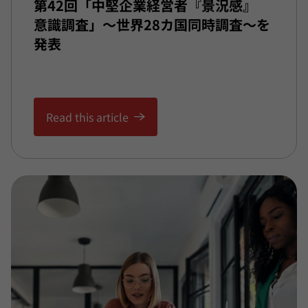
第42回
「中堅
企業
経営者
『景況感』
意識
調査」
～世界
28カ国
同時
調査
～を
発表
Read this article