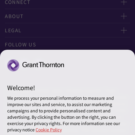
CONNECT
お問い合わせ
ABOUT
ニュースレター申し込み
太陽有限責任監査法人
LEGAL
オフィスマップ
太陽グラントソントン税理士法人
利用規約
FOLLOW US
グローバル
太陽グラントソントン・アドバイザーズ株式会社
プライバシーポリシー
グローバルリーチ
太陽グラントソントン株式会社
ソーシャルメディアポリシー
太陽グラントソントン社会保険労務士法人
Cookieの設定
Welcome!
株式会社サンライズ・アカウンティング・インターナショ
© 2026 Grant Thornton Japan. All rights reserved. “Grant
ナル
Thornton” refers to the brand under which the Grant Thornton
We process your personal information to measure and
member firms provide assurance, tax and advisory services to
improve our sites and service, to assist our marketing
一般社団法人太陽グラントソントン
their clients and/or refers to one or more member firms, as the
campaigns and to provide personalised content and
context requires. Grant Thornton Japan is a member firm of
advertising. By clicking the button on the right, you can
採用情報
exercise your privacy rights. For more information see our
Grant Thornton International Ltd (GTIL). GTIL and the member
privacy notice
Cookie Policy
firms are not a worldwide partnership. GTIL and each member
News＆Topics