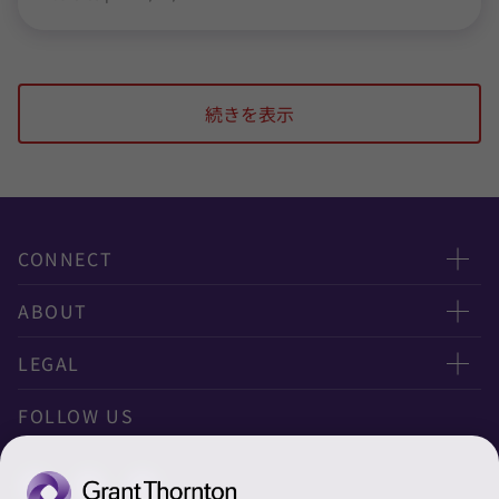
続きを表示
CONNECT
お問い合わせ
ABOUT
ニュースレター申し込み
太陽有限責任監査法人
LEGAL
オフィスマップ
太陽グラントソントン税理士法人
利用規約
FOLLOW US
グローバル
太陽グラントソントン・アドバイザーズ株式会社
プライバシーポリシー
グローバルリーチ
太陽グラントソントン株式会社