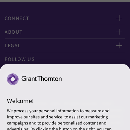
CONNECT
お問い合わせ
ABOUT
ニュースレター申し込み
太陽有限責任監査法人
LEGAL
オフィスマップ
太陽グラントソントン税理士法人
利用規約
FOLLOW US
グローバル
太陽グラントソントン・アドバイザーズ株式会社
プライバシーポリシー
グローバルリーチ
太陽グラントソントン株式会社
ソーシャルメディアポリシー
太陽グラントソントン社会保険労務士法人
Cookieの設定
Welcome!
株式会社サンライズ・アカウンティング・インターナショ
© 2026 Grant Thornton Japan. All rights reserved. “Grant
ナル
Thornton” refers to the brand under which the Grant Thornton
We process your personal information to measure and
member firms provide assurance, tax and advisory services to
improve our sites and service, to assist our marketing
一般社団法人太陽グラントソントン
their clients and/or refers to one or more member firms, as the
campaigns and to provide personalised content and
context requires. Grant Thornton Japan is a member firm of
advertising. By clicking the button on the right, you can