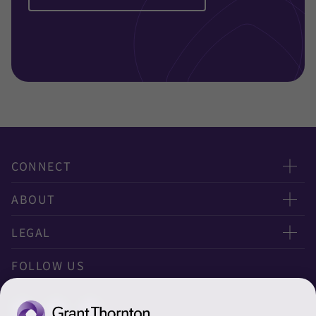
CONNECT
お問い合わせ
ABOUT
ニュースレター申し込み
太陽有限責任監査法人
LEGAL
オフィスマップ
太陽グラントソントン税理士法人
利用規約
FOLLOW US
グローバル
太陽グラントソントン・アドバイザーズ株式会社
プライバシーポリシー
グローバルリーチ