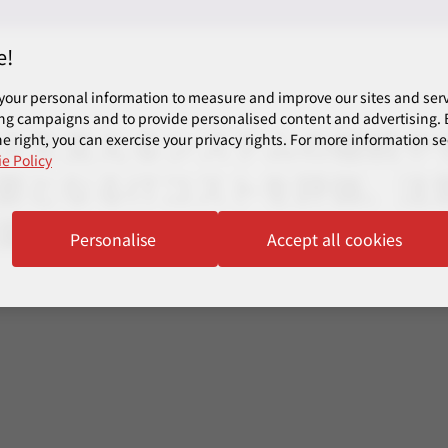
e!
your personal information to measure and improve our sites and servi
ng campaigns and to provide personalised content and advertising. B
スを支えるシステムの継続や
e right, you can exercise your privacy rights. For more information se
e Policy
要となるITコストを評価、注
案します。
Personalise
Accept all cookies
）
。