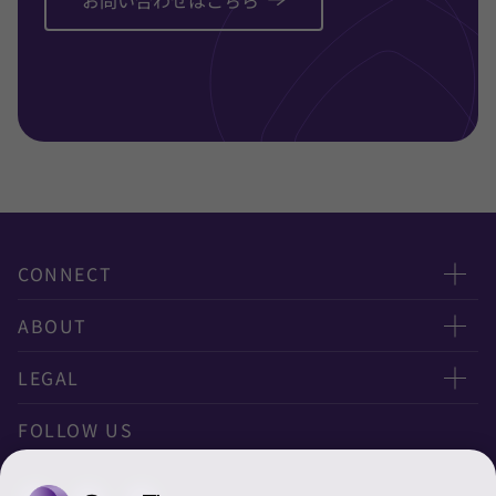
お問い合わせはこちら
CONNECT
お問い合わせ
ABOUT
ニュースレター申し込み
太陽有限責任監査法人
LEGAL
オフィスマップ
太陽グラントソントン税理士法人
利用規約
FOLLOW US
グローバル
太陽グラントソントン・アドバイザーズ株式会社
プライバシーポリシー